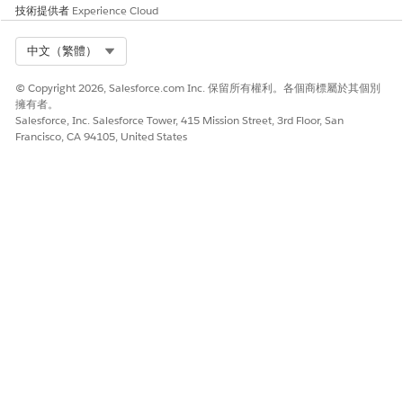
技術提供者
Experience Cloud
建議的補救措施
Select Org
中文（繁體）
前往特定連線的應用程式的「行動應用程式設定」,並將「需要 PIN
after」值設定為 5 分鐘,以確保在閒置時快速鎖定工作階段。
© Copyright 2026, Salesforce.com Inc. 保留所有權利。各個商標屬於其個別
擁有者。
安全性健康檢閱指南
Salesforce, Inc. Salesforce Tower, 415 Mission Street, 3rd Floor, San
Francisco, CA 94105, United States
「安全性健康檢閱」會將 5 分鐘的 PIN 逾時識別為行動安全性的強
烈建議標準,以儘量減少裝置實際遺失後未經授權存取的機會時段。
另請參照：
針對連線的應用程式管理行動原則
此文章是否解決您的問題？
請讓我們知道，以便我們改進！
是
否