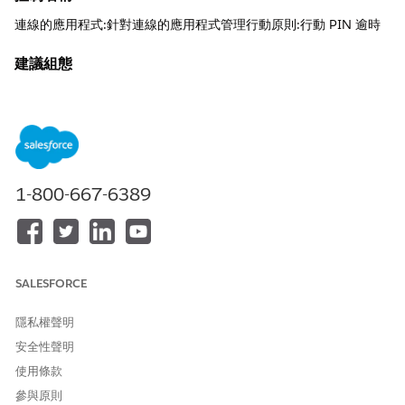
連線的應用程式:針對連線的應用程式管理行動原則:行動 PIN 逾時
建議組態
需要在之後固定 - 選取「5 分鐘」。
控制概觀
此安全性設定定義行動應用程式鎖定介面之前允許的閒置持續時間
上限,並要求使用者使用數值個人識別碼或生物識別認證重新驗證。
1-800-667-6389
未設定安全性風險
行動連線應用程式工作階段的過多 PIN 逾時間隔會導致遭竊或遺失
的裝置在延長期間保持解除鎖定且可供未經授權的尋找者存取的漏
SALESFORCE
洞。
威脅情況
隱私權聲明
安全性聲明
攻擊者在合法使用者停止使用行動裝置後不久就取得行動裝置的實
際擁有權,並成功提取敏感的客戶資料,因為閒置計時器尚未觸發重新
使用條款
驗證挑戰。
參與原則