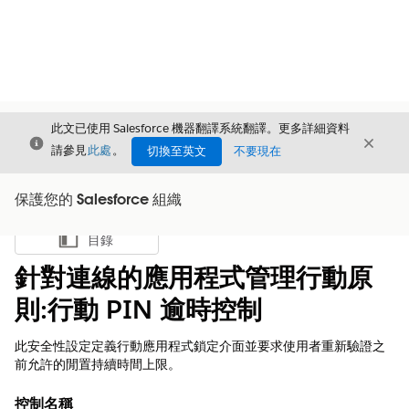
此文已使用 Salesforce 機器翻譯系統翻譯。更多詳細資料
結束
結束
結束
請參見
此處
。
切換至英文
不要現在
保護您的 Salesforce 組織
目錄
顯示目錄
針對連線的應用程式管理行動原
則:行動 PIN 逾時控制
此安全性設定定義行動應用程式鎖定介面並要求使用者重新驗證之
前允許的閒置持續時間上限。
控制名稱