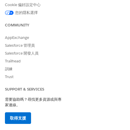
Cookie 偏好設定中心
估計 CVSS 分數範圍
您的隱私選擇
高 (7.0–8.9)。
COMMUNITY
風險影響考量事項
AppExchange
無法強制執行短逾時間隔,進而協助未經授權使用已啟用工作階段權
杖和逸出快取離線資料,進而可能導致組織資料機密性的重大違規。
Salesforce 管理員
Salesforce 開發人員
風險愈高時機
Trailhead
當行動應用程式部署在未受管理的個人裝置上,或授與應用程式對高
訓練
價值財務和策略記錄的永久存取權時。
Trust
低度風險時機
SUPPORT & SERVICES
如果組織使用「行動裝置管理」解決方案強制執行比應用程式特定
需要協助嗎？尋找更多資源或與專
逾時更嚴格的整體系統層級螢幕鎖定。
家連線。
業務與整合考量事項
取得支援
5 分鐘逾時是高敏度環境的建議標準,可防止實體資料缺口,而較長的
間隔可能適合低風險現場作業,以減少人力重複驗證的摩擦。