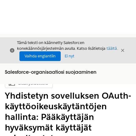
Tämä teksti on käännetty Salesforcen
konekäännösjärjestelmän avulla. Katso lisätietoja
täältä
.
Sulje
Sulje
Sulje
Vaihda englantiin
Ei nyt
Salesforce-organisaatiosi suojaaminen
Sisällysluettelo
Näytä sisällysluettelo
Yhdistetyn sovelluksen OAuth-
käyttöoikeuskäytäntöjen
hallinta: Pääkäyttäjän
hyväksymät käyttäjät