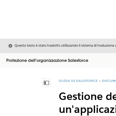
Chiudi
Questo testo è stato tradotto utilizzando il sistema di traduzione 
Protezione dell'organizzazione Salesforce
GUIDA DI SALESFORCE
DOCUM
Ti trovi qui:
Mostra sommario
Gestione de
un'applicaz