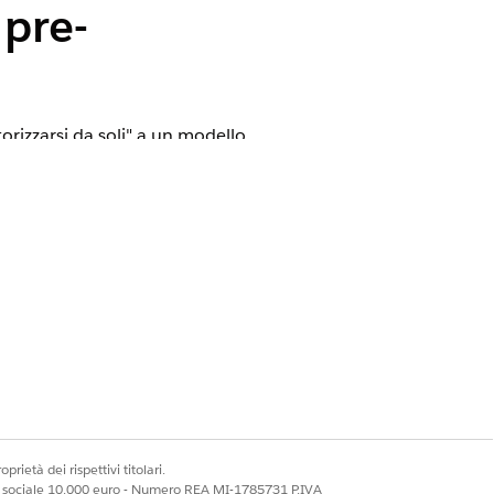
 pre-
orizzarsi da soli" a un modello
gnato all'app possono accedere.
a: Gli utenti approvati
torizzati".
prietà dei rispettivi titolari.
orizzarsi da soli" a un modello
ale sociale 10.000 euro - Numero REA MI-1785731 P.IVA