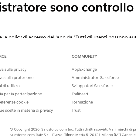
stratore sono controllo
a policy di accesso dell'app da "Tutti gli utenti possono aut
i con un profilo o un insieme di autorizzazioni specifico asse
RCE
COMMUNITY
a sulla privacy
AppExchange
ne delle policy di accesso OAuth per un'applicazione conness
va sulla protezione
Amministratori Salesforce
autorizzati
 di utilizzo
Sviluppatori Salesforce
da per la partecipazione
Trailhead
eferenze cookie
Formazione
ezionare "Gli utenti approvati dall'amministratore sono pre-au
ue scelte in materia di privacy
Trust
© Copyright 2026, Salesforce.com Inc. Tutti i diritti riservati. Vari marchi di pro
a policy di accesso dell'app da "Tutti gli utenti possono aut
salesforce.com Italy S.r.l., Piazza Filippo Meda 5, 20121 Milano (MI) Capit