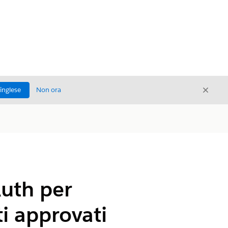
Chiud
'inglese
Non ora
Chiudi
Auth per
i approvati