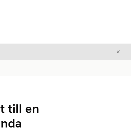
Stäng
Stäng
till en
ända