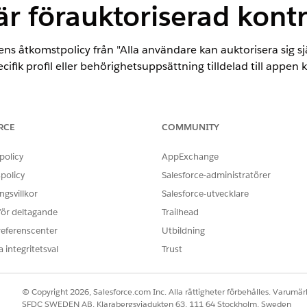
r förauktoriserad kontr
ns åtkomstpolicy från "Alla användare kan auktorisera sig sj
ik profil eller behörighetsuppsättning tilldelad till appen k
h-policyer för åtkomst till en ansluten app: Administratörs
RCE
COMMUNITY
policy
AppExchange
policy
Salesforce-administratörer
on
gsvillkor
Salesforce-utvecklare
ministratörsgodkända användare auktoriserade i förväg".
 för deltagande
Trailhead
referenscenter
Utbildning
 integritetsval
Trust
ns åtkomstpolicy från "Alla användare kan auktorisera sig sj
ik profil eller behörighetsuppsättning tilldelad till appen k
© Copyright 2026, Salesforce.com Inc. Alla rättigheter förbehålles. Varumärk
SFDC SWEDEN AB, Klarabergsviadukten 63, 111 64 Stockholm, Sweden