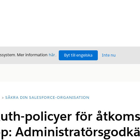
gssystem. Mer information
här
.
Byt till engelska
Inte nu
T
SÄKRA DIN SALESFORCE-ORGANISATION
th-policyer för åtkomst 
pp: Administratörsgodk