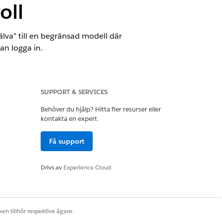
oll
älva" till en begränsad modell där
an logga in.
godkända användare auktoriserad i
SUPPORT & SERVICES
Behöver du hjälp? Hitta fler resurser eller
kontakta en expert.
Få support
Drivs av
Experience Cloud
älva" till en begränsad modell där
an logga in.
en tillhör respektive ägare.