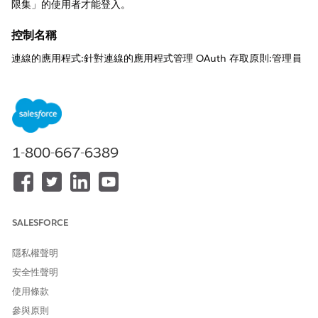
限集」的使用者才能登入。
控制名稱
連線的應用程式:針對連線的應用程式管理 OAuth 存取原則:管理員
核准的使用者均獲得預先授權
建議組態
允許的使用者 - 選取「管理員批准的使用者均獲得預先授權」。
1-800-667-6389
控制概觀
此設定會將應用程式的存取原則從「所有使用者均可自我授權」變
更為受限制的模式,只有具有指派給應用程式特定「設定檔」或「權
限集」的使用者才能登入。
SALESFORCE
未設定安全性風險
隱私權聲明
未設定時,Salesforce 組織中的任何使用者都可以授與外部應用程式
安全性聲明
對其資料和 CRM 環境的存取權,而無須對應用程式安全性的任何管
理監督或檢查。
使用條款
參與原則