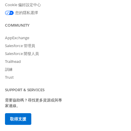
威脅情況
Cookie 偏好設定中心
員工不小心授權要求廣泛 OAuth 範圍的應用程式或惡意網路釣魚網
您的隱私選擇
站,允許外部工具在該使用者的身分下無聲收集公司資料。
COMMUNITY
估計 CVSS 分數範圍
AppExchange
嚴重 (9.0–10.0)。
Salesforce 管理員
風險影響考量事項
Salesforce 開發人員
允許自我授權商機進行「應用程式擴展」和資料片段,讓安全性小組
Trailhead
無法追蹤哪些外部廠商擁有對組織資料的已啟用「後端」存取權。
訓練
Trust
風險愈高時機
使用者擁有廣泛的物件權限或「匯出報告」功能,因為他們可能不小
SUPPORT & SERVICES
心授權應用程式篩選大量 PII 或專屬資料。
需要協助嗎？尋找更多資源或與專
家連線。
低度風險時機
該公司已停用「使用者能夠安裝連線的應用程式」系統權限,並嚴格
取得支援
執行限制任何單一使用者可看見內容的「私人」共用模式。