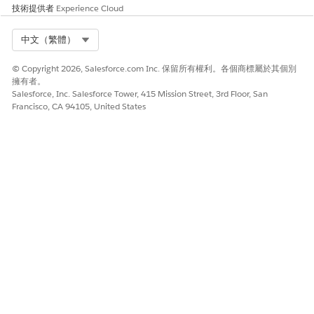
技術提供者
Experience Cloud
業務與整合考量事項
實作需要管理工作流程,才能將應用程式指派給正確的「設定檔」或
Select Org
中文（繁體）
「權限集」,這可確保只有預期的業務單位可以使用整合。
© Copyright 2026, Salesforce.com Inc. 保留所有權利。各個商標屬於其個別
建議的補救措施
擁有者。
Salesforce, Inc. Salesforce Tower, 415 Mission Street, 3rd Floor, San
編輯連線的應用程式 OAuth 原則。將「允許的使用者」下拉式清單
Francisco, CA 94105, United States
變更為「管理員批准的使用者均獲得預先授權」,然後明確將授權的
設定檔或權限集新增至應用程式的相關清單。
安全性健康檢閱指南
「安全性健康審查」會將「管理員預先授權」識別為「連線的應用
程式存取權」的強制門管控制。
另請參照：
針對連線的應用程式管理 Oauth 存取權原則
此文章是否解決您的問題？