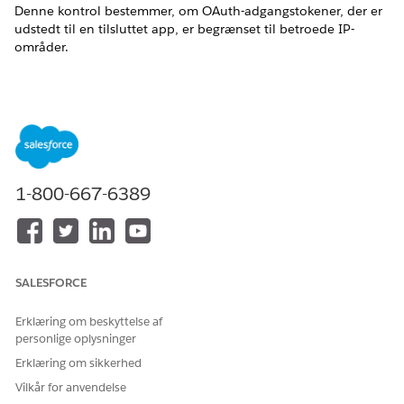
Denne kontrol bestemmer, om OAuth-adgangstokener, der er
udstedt til en tilsluttet app, er begrænset til betroede IP-
områder.
Kontrolnavn
Administrer OAuth-adgangspolitikker for tilsluttede apps – IP-
lempelse
Anbefalet konfiguration
1-800-667-6389
Vælg "Gennemtving IP-begrænsninger".
Kontroller oversigt
Denne kontrol bestemmer, om OAuth-adgangstokener, der er
SALESFORCE
udstedt til en tilsluttet app, er begrænset til betroede IP-
områder. Håndhævelse af IP-begrænsninger tilføjer et
Erklæring om beskyttelse af
netværksbaseret sikkerhedslag, der begrænser
personlige oplysninger
tokenanvendelse til godkendte placeringer.
Erklæring om sikkerhed
Sikkerhedsrisiko, hvis den ikke er konfigureret
Vilkår for anvendelse