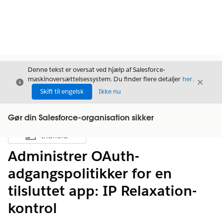
Denne tekst er oversat ved hjælp af Salesforce-
maskinoversættelsessystem. Du finder flere detaljer
her
.
Luk
Luk
Luk
Skift til engelsk
Ikke nu
Gør din Salesforce-organisation sikker
Indhold
Vis indholdsfortegnelse
Administrer OAuth-
adgangspolitikker for en
tilsluttet app: IP Relaxation-
kontrol