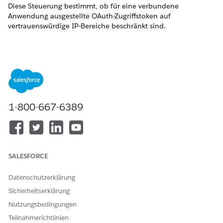
Diese Steuerung bestimmt, ob für eine verbundene
Anwendung ausgestellte OAuth-Zugriffstoken auf
vertrauenswürdige IP-Bereiche beschränkt sind.
Steuerelementname
Verwalten von OAuth-Zugriffsrichtlinien für verbundene
Anwendungen – IP-Relaxation
Empfohlene Konfiguration
1-800-667-6389
Wählen Sie "IP-Einschränkungen erzwingen" aus.
Steuerelementübersicht
Diese Steuerung bestimmt, ob für eine verbundene
SALESFORCE
Anwendung ausgestellte OAuth-Zugriffstoken auf
vertrauenswürdige IP-Bereiche beschränkt sind. Durch das
Datenschutzerklärung
Erzwingen von IP-Einschränkungen wird eine netzwerkbasierte
Sicherheitsebene hinzugefügt, die die Tokennutzung auf
Sicherheitserklärung
genehmigte Standorte begrenzt.
Nutzungsbedingungen
Teilnahmerichtlinien
Sicherheitsrisiko, wenn nicht konfiguriert