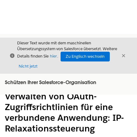
Dieser Text wurde mit dem maschinellen
Übersetzungssystem von Salesforce übersetzt. Weitere
Schließen
Schli
Details finden Sie
hier
.
Zu Englisch wechseln
Schließ
Nicht jetzt
Schützen Ihrer Salesforce-Organisation
Inhalt
Inhalt anzeigen
Verwalten von OAuth-
Zugriffsrichtlinien für eine
verbundene Anwendung: IP-
Relaxationssteuerung