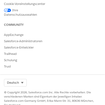
Cookie-Voreinstellungscenter
Wenn IP-Einschränkungen nicht erzwungen werden, können
Ihre
OAuth-Token von jedem Netzwerkstandort aus verwendet
Datenschutzauswahlen
werden. Ein kompromittiertes Token könnte aus nicht
vertrauenswürdigen Netzwerken wiedergegeben werden, was
COMMUNITY
das Risiko von nicht autorisiertem API-Zugriff und
Datenoffenlegung erhöht.
AppExchange
Bedrohungsszenarien
Salesforce-Administratoren
Salesforce-Entwickler
Tokenwiedergabe aus externen Netzwerken, Missbrauch
langlebiger OAuth-Token, nicht autorisierter Zugriff durch
Trailhead
kompromittierte Integrationen.
Schulung
Trust
Geschätzter CVSS-Bewertungsbereich
Mittel bis Hoch (6,0–8,5).
Select Org
Deutsch
Überlegungen zu Risikoauswirkungen
© Copyright 2026, Salesforce.com Inc. Alle Rechte vorbehalten. Die
Der Risikoschweregrad hängt von den Berechtigungen der
verschiedenen Marken sind Eigentum der jeweiligen Inhaber.
verbundenen Anwendung, der Tokenlebensdauer, der
Salesforce.com Germany GmbH, Erika-Mann-Str. 31, 80636 München,
Integrationsexponierung und davon ab, ob die Integration
Deutschland