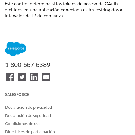
Este control determina si los tokens de acceso de OAuth
emitidos en una aplicación conectada están restringidos a
intervalos de IP de confianza.
Nombre de control
Gestionar políticas de acceso de OAuth para aplicaciones
conectadas: relajación de IP
Configuración recomendada
1-800-667-6389
Seleccione “Aplicar restricciones de IP”.
Descripción general de control
Este control determina si los tokens de acceso de OAuth
SALESFORCE
emitidos en una aplicación conectada están restringidos a
intervalos de IP de confianza. La aplicación de restricciones
Declaración de privacidad
de IP agrega una capa de seguridad basada en red que limita
el uso de tokens a ubicaciones aprobadas.
Declaración de seguridad
Condiciones de uso
Riesgo de seguridad si no está configurado
Directrices de participación