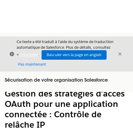
Ce texte a été traduit à l’aide du système de traduction
automatique de Salesforce. Plus de détails, consultez
Fermer
Ferme
<
cette page
.
Basculer vers la page en anglais
Fermer
Pas maintenant
Table des
Sécurisation de votre organisation Salesforce
Afficher la table des matières
matières
Gestion des stratégies d'accès
OAuth pour une application
connectée : Contrôle de
relâche IP