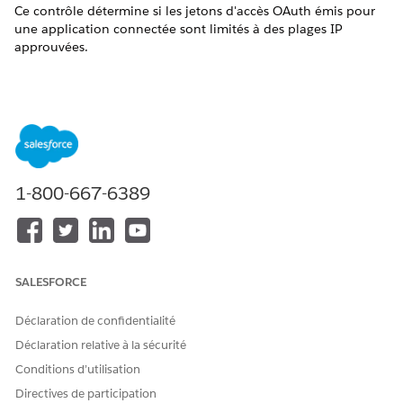
Ce contrôle détermine si les jetons d'accès OAuth émis pour
une application connectée sont limités à des plages IP
approuvées.
Nom du contrôle
Gestion des stratégies d'accès OAuth pour les applications
connectées – Relaxe IP
Configuration recommandée
1-800-667-6389
Sélectionnez « Appliquer les restrictions IP ».
Vue d'ensemble du contrôle
Ce contrôle détermine si les jetons d'accès OAuth émis pour
SALESFORCE
une application connectée sont limités à des plages IP
approuvées. L'application automatique des restrictions IP
Déclaration de confidentialité
ajoute une couche de sécurité basée sur le réseau qui limite
l'utilisation de jetons aux emplacements approuvés.
Déclaration relative à la sécurité
Conditions d’utilisation
Risque de sécurité s'il n'est pas configuré
Directives de participation