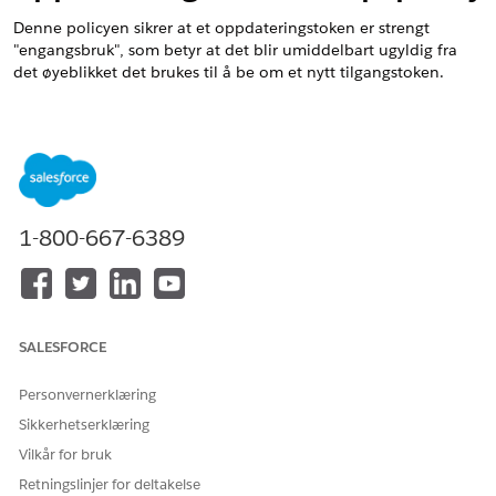
Denne policyen sikrer at et oppdateringstoken er strengt
"engangsbruk", som betyr at det blir umiddelbart ugyldig fra
det øyeblikket det brukes til å be om et nytt tilgangstoken.
Navn på kontroll
Behandle OAuth-tilgangspolicyer for en tilkoblet app: Oppdater
policy for tokenutløp
Anbefalt konfigurasjon
1-800-667-6389
Oppdater tokenpolicy: Oppdateringstoken utløper
umiddelbart.
Oversikt over kontroll
SALESFORCE
Denne policyen sikrer at et oppdateringstoken er strengt
"engangsbruk", som betyr at det blir umiddelbart ugyldig fra
Personvernerklæring
det øyeblikket det brukes til å be om et nytt tilgangstoken.
Sikkerhetserklæring
Vilkår for bruk
Sikkerhetsrisiko hvis ikke konfigurert
Retningslinjer for deltakelse