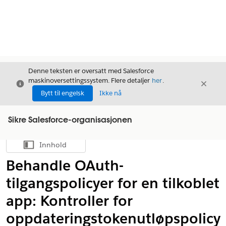
Denne teksten er oversatt med Salesforce
maskinoversettingssystem. Flere detaljer
her
.
Avslutt
Avslut
Avslutt
Bytt til engelsk
Ikke nå
Sikre Salesforce-organisasjonen
Innhold
Vis innholdsfortegnelse
Behandle OAuth-
tilgangspolicyer for en tilkoblet
app: Kontroller for
oppdateringstokenutløpspolicy