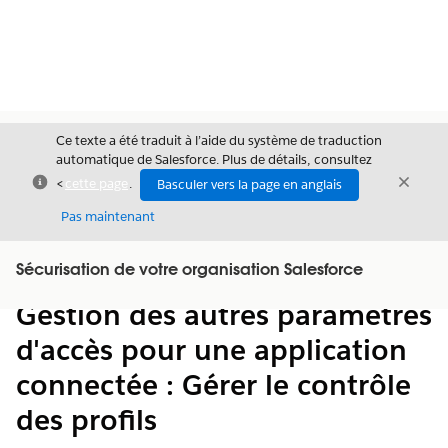
Ce texte a été traduit à l’aide du système de traduction
automatique de Salesforce. Plus de détails, consultez
Fermer
Ferme
<
cette page
.
Basculer vers la page en anglais
Fermer
Pas maintenant
Table des
Sécurisation de votre organisation Salesforce
Afficher la table des matières
matières
Gestion des autres paramètres
d'accès pour une application
connectée : Gérer le contrôle
des profils