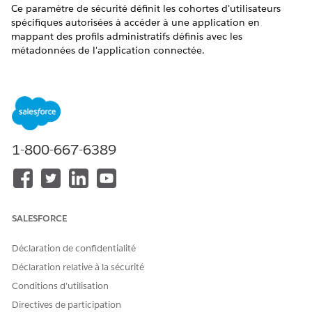
Ce paramètre de sécurité définit les cohortes d'utilisateurs
spécifiques autorisées à accéder à une application en
mappant des profils administratifs définis avec les
métadonnées de l'application connectée.
Nom du contrôle
Applications connectées : Gestion des autres paramètres
d'accès pour une application connectée : Gérer les profils
Configuration recommandée
1-800-667-6389
Gérer les profils.
Vue d'ensemble du contrôle
SALESFORCE
Ce paramètre de sécurité définit les cohortes d'utilisateurs
spécifiques autorisées à accéder à une application en
Déclaration de confidentialité
mappant des profils administratifs définis avec les
métadonnées de l'application connectée.
Déclaration relative à la sécurité
Conditions d’utilisation
Risque de sécurité s'il n'est pas configuré
Directives de participation