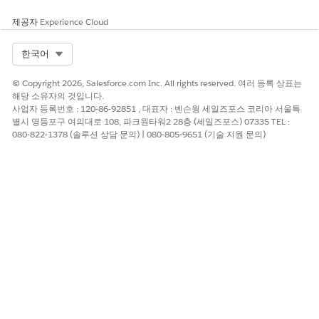
낮은 위험 시기
제공자
Experience Cloud
조직이 통합이 작동하는 데 필요한 최소 필수 프로필만 할당하여 최
소 권한 원칙을 구현하는 경우
Select Org
한국어
비즈니스 및 통합 고려 사항
© Copyright 2026, Salesforce.com Inc. All rights reserved. 여러 등록 상표는
해당 소유자의 것입니다.
프로필을 제한하면 특정 사업부에 맞게 맞춤형 응용 프로그램 환경
사업자 등록번호 : 120-86-92851 , 대표자 : 벤슨웡 세일즈포스 코리아 서울특
이 제공되지만 새 역할 또는 팀이 플랫폼에 온보딩되면 지속적인 관
별시 영등포구 여의대로 108, 파크원타워2 28층 (세일즈포스) 07335 TEL :
리 서비스 점검이 필요합니다.
080-822-1378 (솔루션 상담 문의) | 080-805-9651 (기술 지원 문의)
권장 수정
연결된 앱 관리 페이지로 이동하여 특정 응용 프로그램을 선택하고
프로필 관리를 클릭한 후 합법적인 비즈니스 액세스에 필요한 관련
프로필만 할당합니다.
보안 상태 검토 지침
보안 상태 검토는 프로필 기반 응용 프로그램 게이팅을 엄격한 ID
경계를 적용하고 통합 액세스가 사용자의 기능적 책임과 명시적으
로 일치하는지 확인하는 것이 좋습니다.