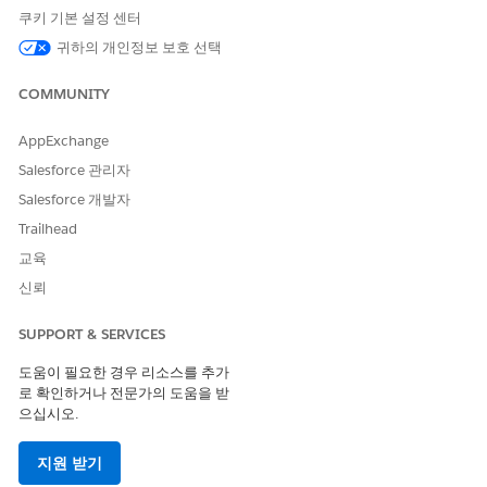
위협 시나리오
쿠키 기본 설정 센터
귀하의 개인정보 보호 선택
관리자가 민감도가 높은 통합에 광범위한 표준 사용자 프로필을 잘
못 할당하여 수천명의 무단 직원이 표준 필드 수준 보안을 우회하는
COMMUNITY
민감한 데이터가 포함된 비즈니스 크리티컬 앱에 액세스할 수 있도
록 합니다.
AppExchange
예상 CVSS 점수 범위
Salesforce 관리자
Salesforce 개발자
높음(7.0~8.9)
Trailhead
위험 영향 고려 사항
교육
특정 프로필에 대한 액세스를 제한하지 못하면 과도한 권한 부여 응
신뢰
용 프로그램 세션이 발생하고 조직 데이터를 외부 끝점에 적극 전송
하는 사용자의 감사가 복잡해집니다.
SUPPORT & SERVICES
도움이 필요한 경우 리소스를 추가
위험이 높은 경우
로 확인하거나 전문가의 도움을 받
허용된 사용자 정책이 모든 사용자가 자체 권한을 부여할 수 있도록
으십시오.
설정되어 있으면 조직의 모든 사용자가 관리자 감독 없이 데이터 액
세스 권한을 부여할 수 있습니다.
지원 받기