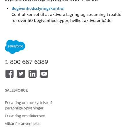
Begivenhedsstyringskontrol
Central konsol til at aktivere lagring og streaming i realtid
for over 50 begivenhedstyper, hvilket aktiverer både
historiske analyser via Big Objects og øjeblikkelig ekstern
forbrug via Pub/Sub API for SIEM/sikkerhedsplatforme.
LØSTE DENNE ARTIKEL DIT PROBLEM?
1-800-667-6389
Giv os besked, så vi kan forbedre os!
Ja
Nej
SALESFORCE
Erklæring om beskyttelse af
personlige oplysninger
Erklæring om sikkerhed
Vilkår for anvendelse