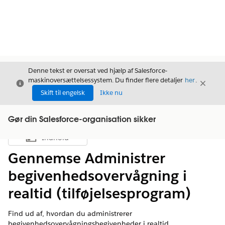
Denne tekst er oversat ved hjælp af Salesforce-
maskinoversættelsessystem. Du finder flere detaljer
her
.
Luk
Luk
Luk
Skift til engelsk
Ikke nu
Gør din Salesforce-organisation sikker
Indhold
Vis indholdsfortegnelse
Gennemse Administrer
begivenhedsovervågning i
realtid (tilføjelsesprogram)
Find ud af, hvordan du administrerer
begivenhedsovervågningsbegivenheder i realtid.