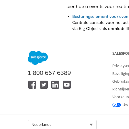
Leer hoe u events voor realt
Besturingselement voor eve
Centrale console voor het ac
via Big Objects als onmiddell
SALESFO
HEEFT DIT ARTIKEL UW PROBLE
Laat ons weten wat we kunnen d
Privacyve
1-800-667-6389
Beveiligin
Gebruiks
Richtlijn
Voorkeur
Uw 
Select Org
Nederlands