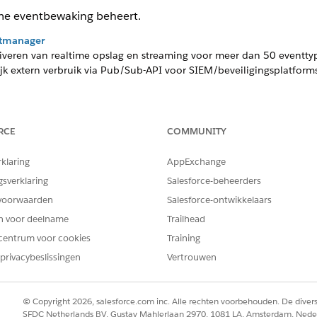
ime eventbewaking beheert.
ntmanager
tiveren van realtime opslag en streaming voor meer dan 50 eventty
ijk extern verbruik via Pub/Sub-API voor SIEM/beveiligingsplatforms
RCE
COMMUNITY
EM OPGELOST?
oen om te verbeteren!
rklaring
AppExchange
gsverklaring
Salesforce-beheerders
voorwaarden
Salesforce-ontwikkelaars
en voor deelname
Trailhead
centrum voor cookies
Training
privacybeslissingen
Vertrouwen
© Copyright 2026, salesforce.com inc. Alle rechten voorbehouden. De dive
SFDC Netherlands BV, Gustav Mahlerlaan 2970, 1081 LA, Amsterdam, Nede