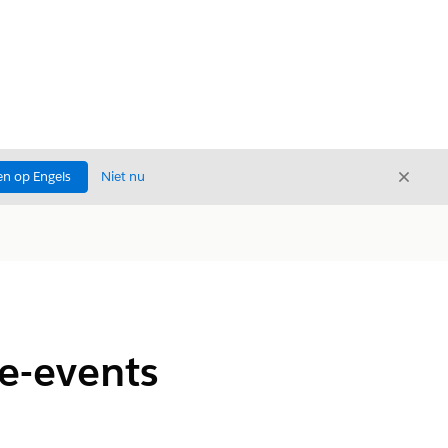
Sluite
n op Engels
Niet nu
Sluiten
e-events