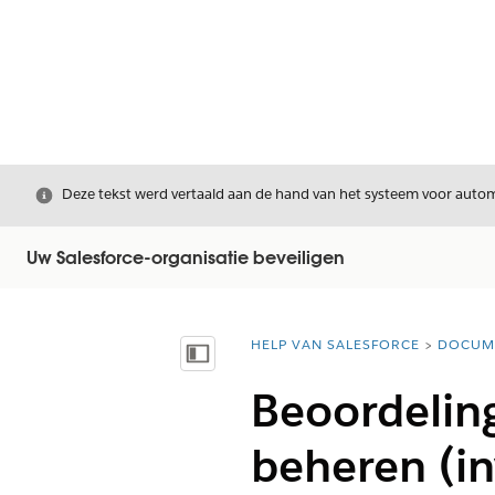
Sluiten
Deze tekst werd vertaald aan de hand van het systeem voor automa
Uw Salesforce-organisatie beveiligen
HELP VAN SALESFORCE
DOCUM
U bent hier:
Inhoudsopgave weergeven
Beoordelin
beheren (i