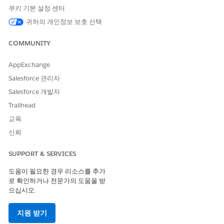
차단되거나 보안 경고가 표시되도록 합니다.
쿠키 기본 설정 센터
귀하의 개인정보 보호 선택
구성되지 않은 경우 보안 위험
COMMUNITY
안전한 외부 리디렉션을 사용하지 않으면 조직이 악의적인 작업자
가 신뢰할 수 있는 Salesforce URL을 사용하여 사용자가 사기성 또
는 악의적인 웹 사이트를 방문하도록 유도하는 리디렉션 공격에 취
AppExchange
약할 수 있습니다. 이러한 제어 부족은 피싱 캠페인 성공, 자격 증명
Salesforce 관리자
도난, 합법적인 소스에서 생성된 것처럼 보이는 사기성 링크를 통해
Salesforce 개발자
의도치 않게 사용자에게 악성웨어에 노출되는 위험을 크게 높입니
다.
Trailhead
교육
위협 시나리오
신뢰
공격자는 신뢰할 수 있는 Salesforce 도메인을 마스크로 사용하여
악성 링크를 만들어 의심스러운 사용자를 사기성 피싱 사이트 또는
SUPPORT & SERVICES
악성웨어 호스트 플랫폼으로 리디렉션할 수 있습니다. 리디렉션이
도움이 필요한 경우 리소스를 추가
합법적인 소스에서 시작된 것으로 보이므로 사용자가 계속해서 안
로 확인하거나 전문가의 도움을 받
전한 조직 워크플로 내에 있다고 믿어 민감한 자격 증명을 제공하거
으십시오.
나 유해한 파일을 다운로드할 가능성이 높습니다.
지원 받기
예상 CVSS 점수 범위