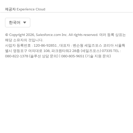
중요(9.0~10.0)
제공자
Experience Cloud
위험 영향 고려 사항
Select Org
한국어
외부 서비스 통합 범위, 사용자 프로필 및 권한
© Copyright 2026, Salesforce.com Inc. All rights reserved. 여러 등록 상표는
위험이 높은 경우
해당 소유자의 것입니다.
사업자 등록번호 : 120-86-92851 , 대표자 : 벤슨웡 세일즈포스 코리아 서울특
리디렉션 경고 정책이 없으므로 보안 외부 리디렉션을 설정하지 않
별시 영등포구 여의대로 108, 파크원타워2 28층 (세일즈포스) 07335 TEL :
을 경우 사용자가 시각적 경고 또는 수동 확인 없이 외부 사이트로
080-822-1378 (솔루션 상담 문의) | 080-805-9651 (기술 지원 문의)
이동할 수 있습니다.
또한 사용자 정의 코드(Apex 또는 Visualforce 입력 검증이 부족하
고 직원 보안 인지도 교육이 부족하면 사용자가 Salesforce 도메인
의 Trust 이용하는 악성 링크를 알지 못하게 클릭할 가능성이 높아
집니다.
낮은 위험 또는 비위험
"보안 외부 리디렉션" 설정이 완전히 구현되지 않은 경우 위험을 최
소화하기 위해 조직은 사용자 정의 Apex 및 Visualforce 코드에서
신뢰할 수 있는 도메인의 허용 목록(화이트리스트)을 사용하여 임의
의 URL 리디렉션을 방지하여 엄격한 입력 검증을 시행해야 합니다.