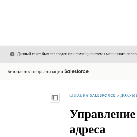
Закрыть
Данный текст был переведен при помощи системы машинного перево
Безопасность организации Salesforce
СПРАВКА SALESFORCE
ДОКУМ
Вы находитесь здесь:
Показать содержание
Управление
адреса