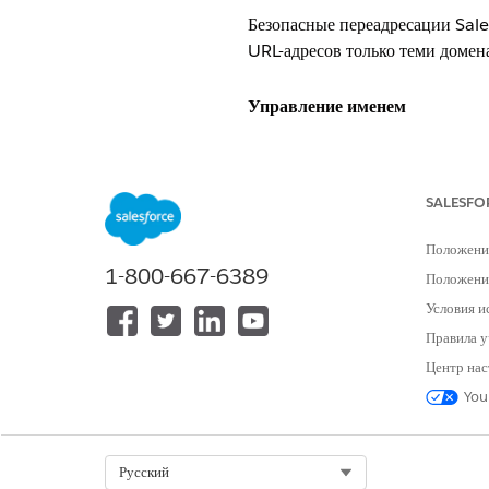
Безопасные переадресации Sal
URL-адресов только теми домен
Управление именем
Управление перенаправлением 
Рекомендованная конфигурац
SALESFO
Определение надежных URL-адре
Положени
Переадресации на ненадежный U
1-800-667-6389
Положение
Выключить «Разрешить ненадеж
Условия и
Настройка>Надежные URL-адре
Правила у
Переадресации на ненадежные U
Центр нас
You
Общие сведения о контроле
Безопасные переадресации Sal
Select Org
Русский
URL-адресов только теми домен