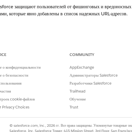
esforce защищают пользователей от фишинговых и вредоносных 
ами, которые явно добавлены в список надежных URL-адресов.
на внешние URL-адреса
ия
RCE
COMMUNITY
сов для переадресаций
е о конфиденциальности
AppExchange
RL-адрес с полномочием пользователя
 о безопасности
Администраторы Salesforce
ные межорганизационные переадресации
спользования
Разработчики Salesforce
са для переадресаций>Отключить Разрешить ненадежные межор
частия
Trailhead
RL-адреса -«С полномочием пользователя»|Указать надежные UR
троек cookie-файлов
Обучение
r Privacy Choices
Trust
esforce защищают пользователей от фишинговых и вредоносных 
© salesforce.com, inc., 2026 гг. Все права защищены. Упомянутые товарные з
ами, которые явно добавлены в список надежных URL-адресов. 
Salesforce, Inc. Salesforce Tower, 415 Mission Street, 3rd Floor, San Francis