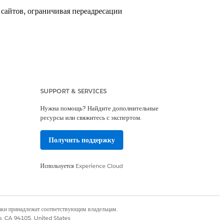
сайтов, ограничивая переадресации
SUPPORT & SERVICES
Нужна помощь? Найдите дополнительные
ресурсы или свяжитесь с экспертом.
Получить поддержку
ганизационные переадресации|
L-адреса для переадресаций.
Используется
Experience Cloud
сайтов, ограничивая переадресации
наки принадлежат соответствующим владельцам.
При включении, платформа
co, CA 94105, United States