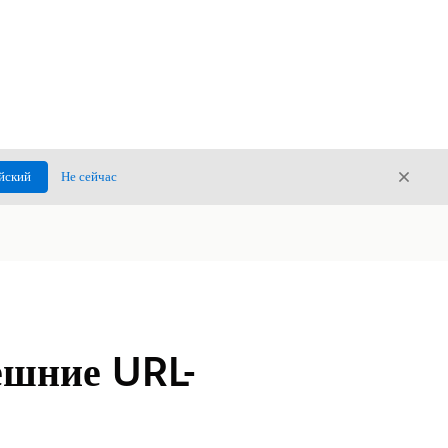
Закры
йский
Не сейчас
Закрыт
ешние URL-