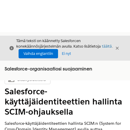
Tämä teksti on käännetty Salesforcen
konekäännösjärjestelmän avulla. Katso lisätietoja
täältä
.
Sulje
Sulje
Sulje
Vaihda englantiin
Ei nyt
Salesforce-organisaatiosi suojaaminen
Sisällysluettelo
Näytä sisällysluettelo
Salesforce-
käyttäjäidentiteettien hallinta
SCIM-ohjauksella
Salesforce-käyttäjäidentiteettien hallinta SCIM:n (System for
Cross-Domain Identity Management) avulla auttaa