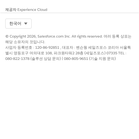
위험 심각도는 사용자 모집단 크기, 로그인 시 부여된 액세스 권한
제공자
Experience Cloud
에 따라 다릅니다.
Select Org
한국어
위험이 높은 경우
사용자 ID 확인이 적용되지 않음(MFA 또는 기타) 세션은 다음을 포
© Copyright 2026, Salesforce.com Inc. All rights reserved. 여러 등록 상표는
함하여 세션을 제한하는 세션 컨트롤과 함께 구성되지 않습니다.
해당 소유자의 것입니다.
사업자 등록번호 : 120-86-92851 , 대표자 : 벤슨웡 세일즈포스 코리아 서울특
비효과 세션 시간 제한 정책
별시 영등포구 여의대로 108, 파크원타워2 28층 (세일즈포스) 07335 TEL :
과도하게 허용되는 액세스 범위
080-822-1378 (솔루션 상담 문의) | 080-805-9651 (기술 지원 문의)
낮은 위험 또는 비위험
다음 중 하나 이상이 구현되면 이 제어가 낮은 위험으로 간주될 수
있습니다.
MFA 적용 또는 ID 확인: Salesforce 사용자에게 MFA 적용
네트워크 계층의 IP 로그인 제한: 설정을 수정할 권한이 있는 사
용자의 IP 로그인 제한
SSO 적용: 모든 프로필이 SAML SSO로 구성됨
비즈니스 및 통합 고려 사항