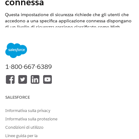
connessa
Questa impostazione di sicurezza richiede che gli utenti che
accedono a una specifica applicazione connessa dispongano
di un livello di sicurezza sessione classificato come High
Assurance.
Nome controllo
Applicazioni connesse: Gestione delle policy di sessione per
un'applicazione connessa: Applicazione connessa High
1-800-667-6389
Assurance richiesta
Configurazione consigliata
Sessione High Assurance richiesta - Selezionare "Blocca questa
SALESFORCE
applicazione | Innalza il livello della sessione ad High
Assurance".
Informativa sulla privacy
Panoramica sul controllo
Informativa sulla protezione
Condizioni di utilizzo
Questa impostazione di sicurezza richiede che gli utenti che
accedono a una specifica applicazione connessa dispongano
Linee guida per la