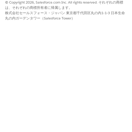
© Copyright 2026, Salesforce.com Inc. All rights reserved. それぞれの商標
は、それぞれの商標所有者に帰属します。
より高いリスク
株式会社セールスフォース・ジャパン 東京都千代田区丸の内1-1-3 日本生命
接続アプリケーションに管理範囲が付与されている場合、または
丸の内ガーデンタワー（Salesforce Tower）
重要な組織のメタデータとセキュリティ設定を変更できる場合。
低リスク
会社がグローバルログインレベルでユニバーサル多要素認証をす
でに適用している場合、またはすべてのユーザーセッションで証
明書ベースの認証を使用している場合。
ビジネスと統合に関する考慮事項
高保証は機密データを処理するアプリケーションにとって安全な
標準ですが、重要でないタスク中のユーザーの摩擦を最小限に抑
えるために、低リスクの参照のみのツールには標準セキュリティ
レベルが適している場合があります。
推奨される修復
[接続アプリケーションを管理] に移動して、特定のアプリケーシ
ョンを選択し、[セッションポリシー] で [高保証セッションが必