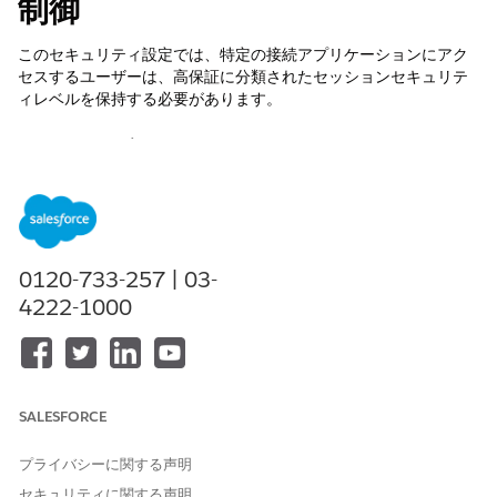
制御
このセキュリティ設定では、特定の接続アプリケーションにアク
セスするユーザーは、高保証に分類されたセッションセキュリテ
ィレベルを保持する必要があります。
コントロール名
接続アプリケーション: 接続アプリケーションのセッションポリシ
ーの管理: 接続アプリケーションの高保証が必要
推奨設定
0120-733-257 | 03-
高保証セッションが必要 - [このアプリケーションをブロック | セ
4222-1000
ッションレベルを高保証に上げる] が選択されています。
制御の概要
このセキュリティ設定では、特定の接続アプリケーションにアク
SALESFORCE
セスするユーザーは、高保証 (通常は多要素認証で実現) に分類さ
れたセッションセキュリティレベルを所有している必要がありま
す。
プライバシーに関する声明
セキュリティに関する声明