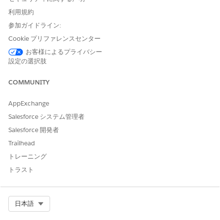
設定されていない場合のセキュリティリスク
利用規約
接続アプリケーションの高保証セッションの要件が満たされてい
参加ガイドライン:
ない場合、攻撃者がセカンダリ認証要素なしで機密アクションを
Cookie プリファレンスセンター
実行したり、保護されたデータにアクセスしたりする脆弱性につ
ながります。
お客様によるプライバシー
設定の選択肢
脅威のシナリオ
COMMUNITY
アプリケーションがセッションを検証するために追加の ID チャレ
ンジをトリガーしないため、ユーザーのプライマリパスワードが
AppExchange
侵害された攻撃者は、接続アプリケーションインテグレーション
Salesforce システム管理者
とそのデータにフルアクセス権を取得します。
Salesforce 開発者
推定 CVSS スコア範囲
Trailhead
高 (7.0 ～ 8.9)。
トレーニング
トラスト
リスクの影響に関する考慮事項
高い保証レベルを適用しないと、Salesforceセッションをプライ
マリTrustアンカーとして使用している統合システムから不正なラ
Select Org
日本語
テラル移動やデータの持ち出しが発生しやすくなります。