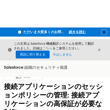
ただいま大変多くのお問い合わせをいただいており、ご連絡までにお時間を頂戴しております
続きを読む
Clo
この文章は Salesforce 機械翻訳システムを使用して翻訳
されました。詳細は
こちら
をご参照ください。
閉じる
閉じ
閉じる
英語に切り替える
今はしません
Salesforce 組織のセキュリティ保護
目次
目次を表示
接続アプリケーションのセッシ
ョンポリシーの管理: 接続アプ
リケーションの高保証が必要な