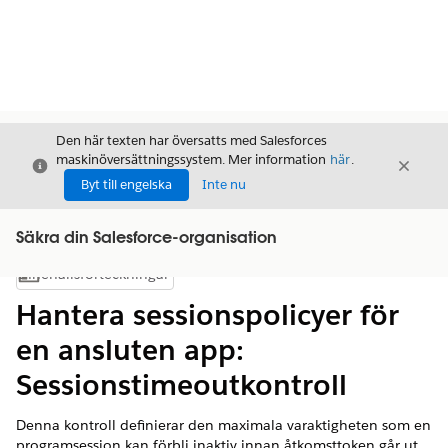
Den här texten har översatts med Salesforces
maskinöversättningssystem. Mer information
här
.
Stäng
Stäng
Stäng
Byt till engelska
Inte nu
Säkra din Salesforce-organisation
Innehållsförteckningar
Visa innehållsförteckning
Hantera sessionspolicyer för
en ansluten app:
Sessionstimeoutkontroll
Denna kontroll definierar den maximala varaktigheten som en
programsession kan förbli inaktiv innan åtkomsttoken går ut