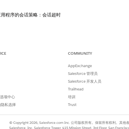
应用程序的会话策略：会话超时
RCE
COMMUNITY
AppExchange
访问令牌过期之前可以保持空闲的最长时间，用户或系统需要重
Salesforce 管理员
Salesforce 开发人员
Trailhead
设备或服务器上保留活动会话，从而显著增加未授权用户劫持无
 首选项中心
培训
的隐私选择
Trust
© Copyright 2026, Salesforce.com Inc. 公司版权所有。保留所
，或者会话通过基于浏览器的攻击被拦截，这使得对手能够继续
Salesforce, Inc. Salesforce Tower, 415 Mission Street, 3rd Floor, San Francis