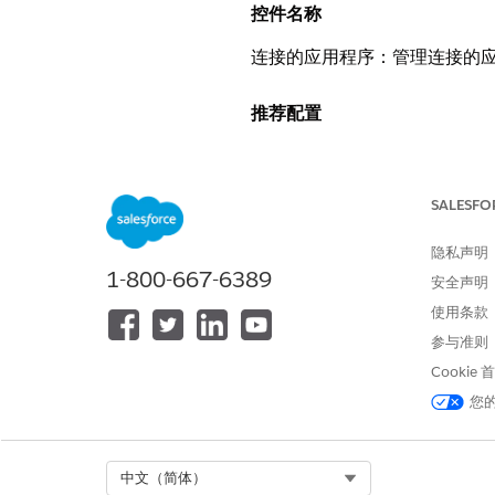
控件名称
连接的应用程序：管理连接的
推荐配置
超时值 - 选择“1 小时”。
SALESFO
控制概览
隐私声明
此控制定义了应用程序会话在
1-800-667-6389
安全声明
安全风险（如果未配置）
使用条款
参与准则
长时间或无限期的超时值会在
Cookie
机会窗口。
您
威胁场景
Select Org
中文（简体）
员工将平板电脑放在公共区域