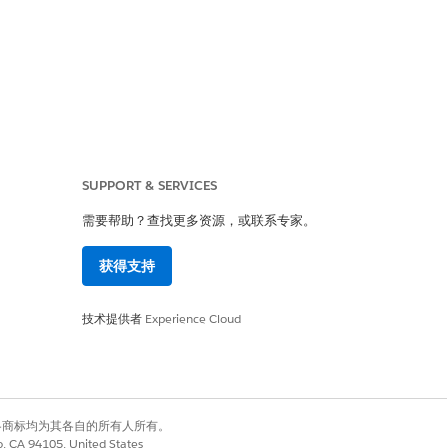
SUPPORT & SERVICES
需要帮助？查找更多资源，或联系专家。
新验证或使用刷新令牌。
获得支持
技术提供者
Experience Cloud
人参与的工作站或受威胁的移动设备的
有权利。其他各商标均为其各自的所有人所有。
访问敏感数据数小时或数天，因为会话
co, CA 94105, United States