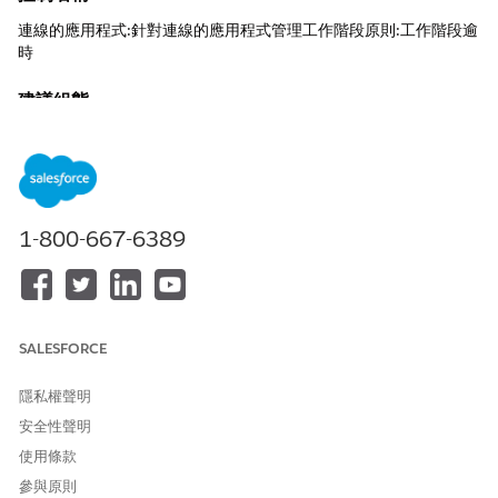
連線的應用程式:針對連線的應用程式管理工作階段原則:工作階段逾
時
建議組態
逾時值 - 選取「1hour」。
控制概觀
此控制項定義在存取權杖到期前應用程式工作階段可以保持閒置的
1-800-667-6389
持續時間上限,且使用者或系統需要重新驗證或使用重新整理權杖。
未設定安全性風險
長或無限逾時值會在裝置或伺服器上保留啟用的工作階段,進而大幅
SALESFORCE
增加未經授權使用者劫持未受監視工作站或入侵行動裝置的機會時
段。
隱私權聲明
威脅情況
安全性聲明
員工在公用區域中離開其平板電腦,或透過瀏覽器式攻擊攔截工作階
使用條款
段,進而允許對手持續存取數小時或數天的敏感資料,因為工作階段從
參與原則