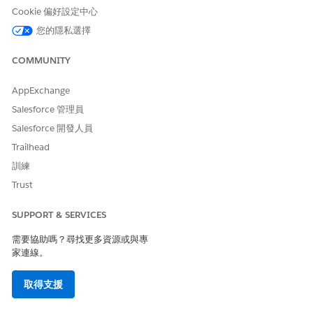
未逾時。
Cookie 偏好設定中心
您的隱私選擇
估計 CVSS 分數範圍
嚴重 (9.0–10.0)。
COMMUNITY
風險影響考量事項
AppExchange
過度的工作階段留存時間有助於延長未經授權的資料曝光並複雜事
Salesforce 管理員
件回應,因為竊取的權杖在延長期間仍是環境的「即時」金鑰。
Salesforce 開發人員
Trailhead
風險愈高時機
訓練
「強制登出工作階段逾時」已停用,或當應用程式用於未保證實體安
Trust
全性的共用、公用或未受管理裝置時。
SUPPORT & SERVICES
低度風險時機
需要協助嗎？尋找更多資源或與專
此應用程式搭配高度保證 MFA 需求和 IP 限制登入原則,可防止劫持
家連線。
的工作階段移至不同的網路。
取得支援
業務與整合考量事項
設定 1 小時逾時會造成更頻繁的工作階段中斷,進而影響使用者體