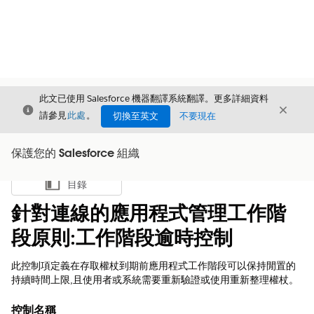
此文已使用 Salesforce 機器翻譯系統翻譯。更多詳細資料
結束
結束
結束
請參見
此處
。
切換至英文
不要現在
保護您的 Salesforce 組織
目錄
顯示目錄
針對連線的應用程式管理工作階
段原則:工作階段逾時控制
此控制項定義在存取權杖到期前應用程式工作階段可以保持閒置的
持續時間上限,且使用者或系統需要重新驗證或使用重新整理權杖。
控制名稱