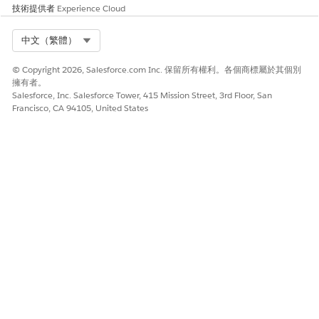
技術提供者
Experience Cloud
驗,進而要求開發人員確保應用程式可以順暢處理背景權杖重新整理,
而不會讓使用者感到困惑。
Select Org
中文（繁體）
建議的補救措施
© Copyright 2026, Salesforce.com Inc. 保留所有權利。各個商標屬於其個別
前往連線的應用程式的 OAuth 原則,找到「逾時值」下拉式清單,然
擁有者。
後選取「1 小時」以強制執行更嚴格的工作階段終止。
Salesforce, Inc. Salesforce Tower, 415 Mission Street, 3rd Floor, San
Francisco, CA 94105, United States
安全性健康檢閱指南
「安全性健康審查」會將 1 小時工作階段逾時識別為「最低權限持
續性」的基準,因此會經常重新驗證存取權以維持高度安全性狀態。
另請參照：
針對連線的應用程式管理工作階段原則
此文章是否解決您的問題？
請讓我們知道，以便我們改進！
是
否