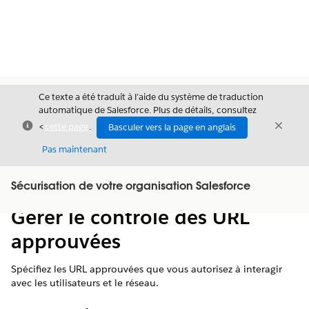
Ce texte a été traduit à l’aide du système de traduction
automatique de Salesforce. Plus de détails, consultez
Fermer
Ferme
<
cette page
.
Basculer vers la page en anglais
Fermer
Pas maintenant
Table des
Sécurisation de votre organisation Salesforce
Afficher la table des matières
matières
Gérer le contrôle des URL
approuvées
Spécifiez les URL approuvées que vous autorisez à interagir
avec les utilisateurs et le réseau.