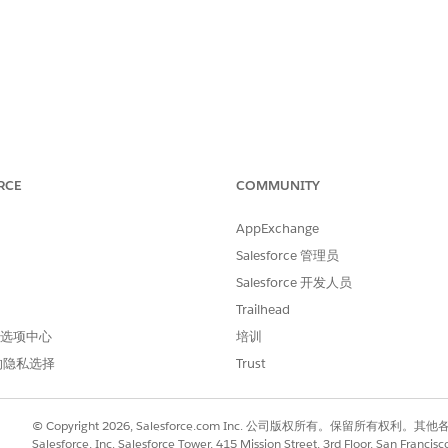
L 和域。
RCE
COMMUNITY
>CSP 设置。
AppExchange
Salesforce 管理员
Salesforce 开发人员
。使用内容安全策略 (CSP) 指令来控制 Lightning 组件、第三方
。
Trailhead
 首选项中心
培训
的隐私选择
Trust
 CSP 设置，Salesforce 环境很容易受到跨站点脚本 (XS
未经检查就与平台进行交互。
© Copyright 2026, Salesforce.com Inc. 公司版权所有。保留所
Salesforce, Inc. Salesforce Tower, 415 Mission Street, 3rd Floor, San Francis