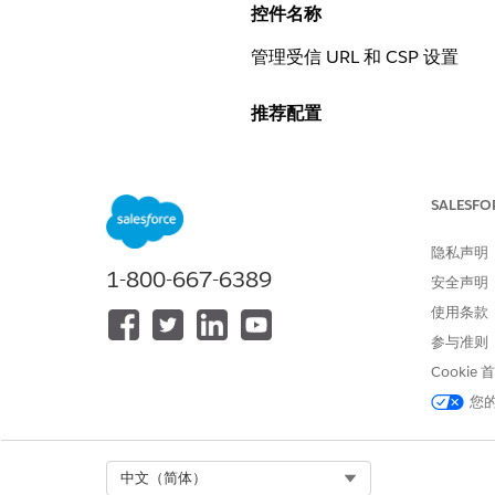
控件名称
管理受信 URL 和 CSP 设置
推荐配置
指定与用户和网络交互的受信 UR
定义所有人的 CSP 上下文
SALESFO
设置>受信 URL>新建受信 URL
隐私声明
控制概览
1-800-667-6389
安全声明
使用条款
指定您信任与用户和网络交互的 URL
每个受信 URL 加载的资源类型
参与准则
Cookie
安全风险（如果未配置）
您
如果没有正确配置的受信 URL 和
未经授权的 API 端点可能会
Select Org
中文（简体）