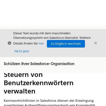
Dieser Text wurde mit dem maschinellen
Übersetzungssystem von Salesforce übersetzt. Weitere
Schließen
Schli
Details finden Sie
hier
.
Zu Englisch wechseln
Schließ
Nicht jetzt
Schützen Ihrer Salesforce-Organisation
Inhalt
Inhalt anzeigen
Steuern von
Benutzerkennwörtern
verwalten
Kennwortrichtlinien in Salesforce dienen der Erzwingung
zuverlässiger Authentifizierungsstandards wie Komplexität,