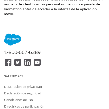
número de identificación personal numérico o equivalente
biométrico antes de acceder a la interfaz de la aplicación
móvil.
Nombre de control
Aplicaciones conectadas: Configuración de aplicación móvil:
Requisito de PIN móvil
Configuración recomendada
1-800-667-6389
PIN Protect: Seleccione.
Descripción general de control
Esta configuración de seguridad impone una capa secundaria
SALESFORCE
de autenticación local requiriendo a los usuarios ingresar un
número de identificación personal numérico o equivalente
Declaración de privacidad
biométrico antes de acceder a la interfaz de la aplicación
Declaración de seguridad
móvil.
Condiciones de uso
Riesgo de seguridad si no está configurado
Directrices de participación