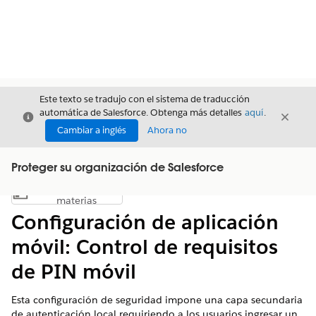
Este texto se tradujo con el sistema de traducción
automática de Salesforce. Obtenga más detalles
aquí
.
Cerrar
Cerrar
Cerrar
Cambiar a inglés
Ahora no
Proteger su organización de Salesforce
Índice de
Mostrar índice de materias
materias
Configuración de aplicación
móvil: Control de requisitos
de PIN móvil
Esta configuración de seguridad impone una capa secundaria
de autenticación local requiriendo a los usuarios ingresar un