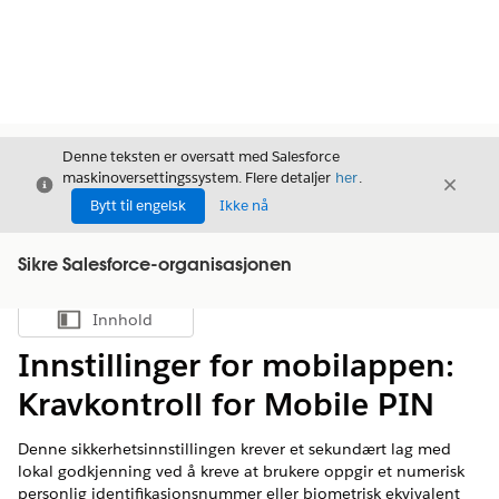
Denne teksten er oversatt med Salesforce
maskinoversettingssystem. Flere detaljer
her
.
Avslutt
Avslut
Avslutt
Bytt til engelsk
Ikke nå
Sikre Salesforce-organisasjonen
Innhold
Vis innholdsfortegnelse
Innstillinger for mobilappen:
Kravkontroll for Mobile PIN
Denne sikkerhetsinnstillingen krever et sekundært lag med
lokal godkjenning ved å kreve at brukere oppgir et numerisk
personlig identifikasjonsnummer eller biometrisk ekvivalent