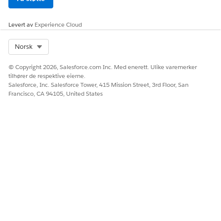
bufrede data lokalt, eller når enheten ikke har en overordnet
operativsystemnivåpassord.
Levert av
Experience Cloud
Lav risiko når
Select Org
Norsk
Hvis firmaet bruker en sentralisert Mobile Device
Management-løsning til å håndheve fulldiskkryptering og
© Copyright 2026, Salesforce.com Inc. Med enerett. Ulike varemerker
funksjonalitet for ekstern sletting på all firmaets påmeldte
tilhører de respektive eierne.
maskinvare.
Salesforce, Inc. Salesforce Tower, 415 Mission Street, 3rd Floor, San
Francisco, CA 94105, United States
Viktige punkter om virksomheten og integrasjonen
Implementering av obligatorisk PIN-beskyttelse forbedrer
sikkerheten for dataoppbevaring, men kan redusere
brukervennligheten litt ved å legge til et ekstra
interaksjonstrinn under hyppig programtilgang.
Anbefalt rettelse
Gå til Innstillinger for mobilapp for den tilkoblede appen,
merk av for PIN-beskyttelse og definer ønskede krav til lengde
og tidsavbrudd for økten for utfordringen.