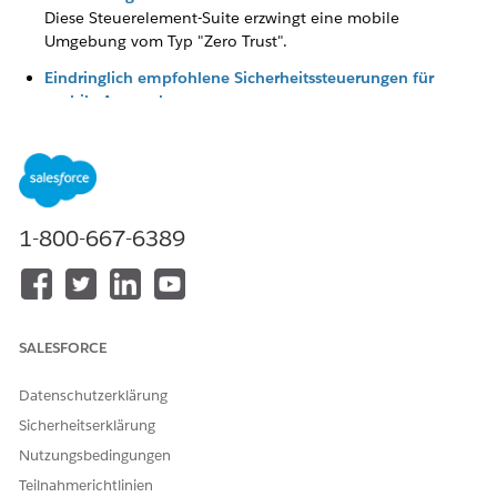
Diese Steuerelement-Suite erzwingt eine mobile
Umgebung vom Typ "Zero Trust".
Eindringlich empfohlene Sicherheitssteuerungen für
mobile Anwendungen
Mit diesem Steuersatz wird eine gehärtete mobile
Umgebung erzwungen.
1-800-667-6389
KONNTEN SIE IHR PROBLEM MITHILFE DIESES ARTIKELS
LÖSEN?
Geben Sie uns Feedback, damit wir uns verbessern können.
SALESFORCE
Ja
Nein
Datenschutzerklärung
Sicherheitserklärung
Nutzungsbedingungen
Teilnahmerichtlinien