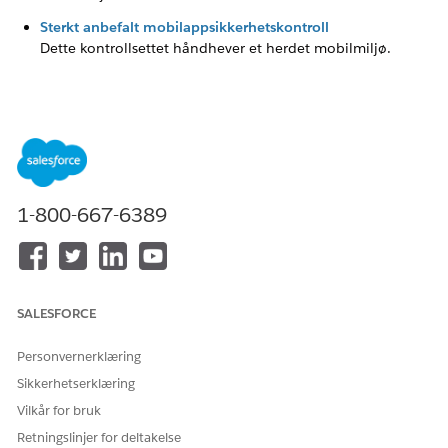
Sterkt anbefalt mobilappsikkerhetskontroll
Dette kontrollsettet håndhever et herdet mobilmiljø.
HJALP DENNE ARTIKKELEN MED Å LØSE PROBLEMET DITT?
La oss få vite det slik at vi kan forbedre!
Ja
Nei
1-800-667-6389
SALESFORCE
Personvernerklæring
Sikkerhetserklæring
Vilkår for bruk
Retningslinjer for deltakelse