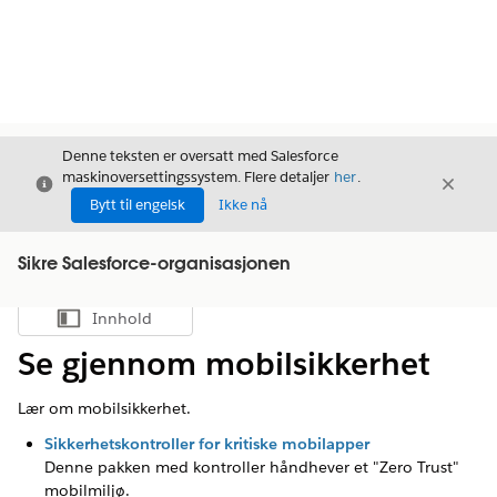
Denne teksten er oversatt med Salesforce
maskinoversettingssystem. Flere detaljer
her
.
Avslutt
Avslut
Avslutt
Bytt til engelsk
Ikke nå
Sikre Salesforce-organisasjonen
Innhold
Vis innholdsfortegnelse
Se gjennom mobilsikkerhet
Lær om mobilsikkerhet.
Sikkerhetskontroller for kritiske mobilapper
Denne pakken med kontroller håndhever et "Zero Trust"
mobilmiljø.