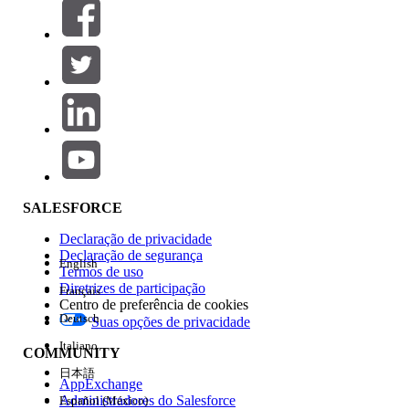
Filtros (0)
SELECIONAR FILTROS
Adicionar
Área de produtos
Impacto do recurso
SALESFORCE
Declaração de privacidade
Declaração de segurança
English
Termos de uso
Diretrizes de participação
Français
Centro de preferência de cookies
Deutsch
Suas opções de privacidade
Edição
Italiano
COMMUNITY
日本語
AppExchange
Administradores do Salesforce
Español (México)