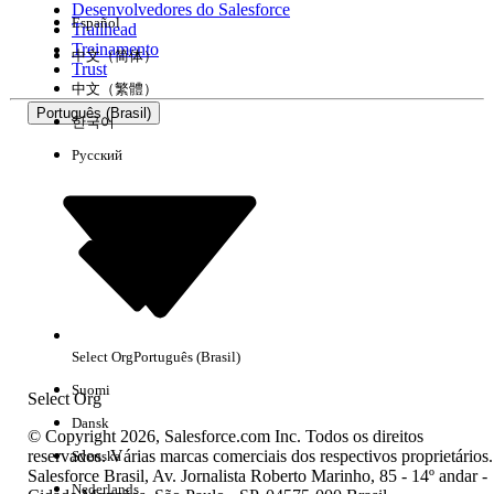
Desenvolvedores do Salesforce
Español
Trailhead
Experiência
Treinamento
中文（简体）
Trust
中文（繁體）
Português (Brasil)
한국어
Русский
Limpar tudo
Concluído
Select Org
Português (Brasil)
Suomi
Select Org
Dansk
© Copyright 2026, Salesforce.com Inc. Todos os direitos
reservados. Várias marcas comerciais dos respectivos proprietários.
Svenska
Salesforce Brasil, Av. Jornalista Roberto Marinho, 85 - 14º andar -
Sem resultados
Nederlands