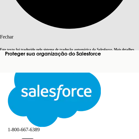
Pesquisar
Fechar
Este texto foi traduzido pelo sistema de tradução automática da Salesforce. Mais detalhes
Proteger sua organização do Salesforce
Alternar para inglês
Agora não
aqui
.
Fechar
Fechar
1-800-667-6389