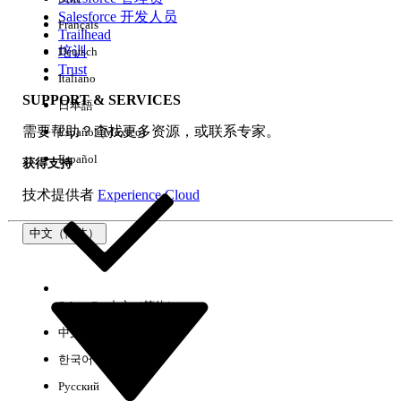
Salesforce 开发人员
Français
体验
Trailhead
培训
Deutsch
Trust
Italiano
SUPPORT & SERVICES
日本語
全部清除
完成
需要帮助？查找更多资源，或联系专家。
Español (México)
Español
获得支持
技术提供者
Experience Cloud
中文（简体）
Select Org
中文（简体）
中文（繁体）
한국어
Русский
没有结果