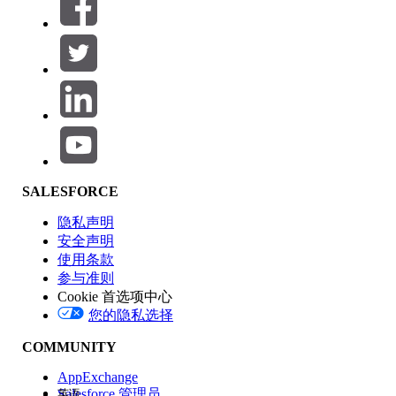
筛选器 (0)
选择筛选器
添加
产品区域
SALESFORCE
功能影响
隐私声明
安全声明
使用条款
参与准则
Cookie 首选项中心
版本
您的隐私选择
COMMUNITY
AppExchange
Salesforce 管理员
英语