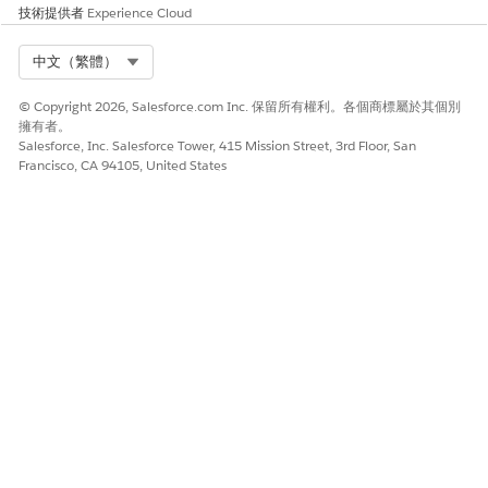
技術提供者
Experience Cloud
Select Org
中文（繁體）
© Copyright 2026, Salesforce.com Inc. 保留所有權利。各個商標屬於其個別
擁有者。
Salesforce, Inc. Salesforce Tower, 415 Mission Street, 3rd Floor, San
Francisco, CA 94105, United States