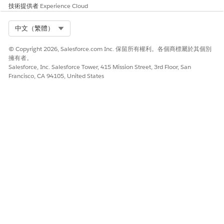
技術提供者
Experience Cloud
Select Org
中文（繁體）
© Copyright 2026, Salesforce.com Inc. 保留所有權利。各個商標屬於其個別
擁有者。
Salesforce, Inc. Salesforce Tower, 415 Mission Street, 3rd Floor, San
Francisco, CA 94105, United States