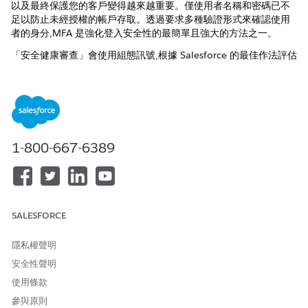
以及最終保護您的客戶變得越來越重要。僅使用者名稱和密碼已不
足以防止未經授權的帳戶存取。透過要求多種驗證形式來確認使用
者的身分,MFA 是強化登入安全性的最簡單且強大的方法之一。
「安全健康審查」會使用組態訊號,根據 Salesforce 的最佳作法評估
MFA 實作,並識別高風險的安全性與業務缺口。
實作 Salesforce 組織的多因素驗證
多因素驗證 (MFA) 會在密碼之外新增驗證因素,大幅降低帳戶入
侵的風險。
設定 Salesforce 組織使用者可用的 MFA 驗證方法
1-800-667-6389
Salesforce 支援多種 MFA 驗證方法,以便使用者在登入或裝置
啟用期間驗證其身分。
SALESFORCE
此文章是否解決您的問題？
隱私權聲明
請讓我們知道，以便我們改進！
安全性聲明
是
否
使用條款
參與原則