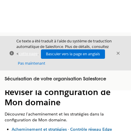
Ce texte a été traduit à l’aide du système de traduction
automatique de Salesforce. Plus de détails, consultez
Fermer
Ferme
<
cette page
.
Basculer vers la page en anglais
Fermer
Pas maintenant
Table des
Sécurisation de votre organisation Salesforce
Afficher la table des matières
matières
Réviser la configuration de
Mon domaine
Découvrez l'acheminement et les stratégies dans la
configuration de Mon domaine.
Acheminement et stratégies - Contrôle réseau Edge