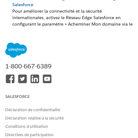
Salesforce
Pour améliorer la connectivité et la sécurité
internationales, activez le Réseau Edge Salesforce en
configurant le paramètre « Acheminer Mon domaine via le
Réseau Edge Salesforce » dans la configuration de Mon
domaine.
Acheminement et stratégies - Contrôle du réseau de
distribution de contenu
Pour optimiser les performances et renforcer la sécurité
1-800-667-6389
des sites LWR Experience Cloud Salesforce, activez le
Réseau de distribution de contenu (CDN) Salesforce en
utilisant un certificat de domaine unique.
SALESFORCE
CET ARTICLE A-T-IL RÉSOLU VOTRE PROBLÈME ?
Déclaration de confidentialité
Dites-nous ce que nous pouvons améliorer !
Déclaration relative à la sécurité
Conditions d’utilisation
Oui
Non
Directives de participation