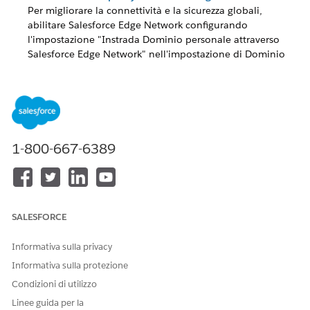
Per migliorare la connettività e la sicurezza globali,
abilitare Salesforce Edge Network configurando
l'impostazione "Instrada Dominio personale attraverso
Salesforce Edge Network" nell'impostazione di Dominio
personale.
Instradamento e policy - Content Delivery Network
Control
Per prestazioni ottimali e sicurezza ottimale per i siti LWR
Experience Cloud Salesforce, abilitare la CDN (Content
1-800-667-6389
Delivery Network) di Salesforce utilizzando un certificato
di dominio singolo.
SALESFORCE
QUESTO ARTICOLO HA RISOLTO IL PROBLEMA?
Informativa sulla privacy
Facci sapere, così possiamo migliorare!
Informativa sulla protezione
Sì
No
Condizioni di utilizzo
Linee guida per la