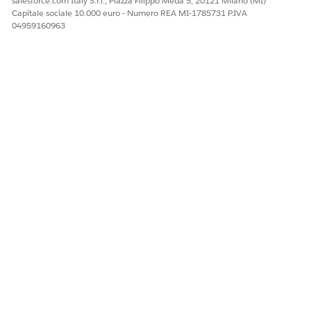
salesforce.com Italy S.r.l., Piazza Filippo Meda 5, 20121 Milano (MI)
Capitale sociale 10.000 euro - Numero REA MI-1785731 P.IVA
04959160963