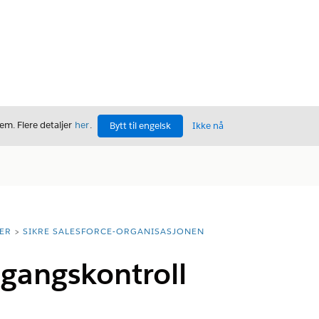
m. Flere detaljer
her
.
Bytt til engelsk
Ikke nå
ER
SIKRE SALESFORCE-ORGANISASJONEN
lgangskontroll