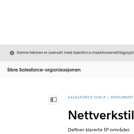
Avslutt
Denne teksten er oversatt med Salesforce maskinoversettingssyste
Sikre Salesforce-organisasjonen
SALESFORCE HJELP
DOKUMENT
Du er her:
Vis innholdsfortegnelse
Nettverksti
Definer klarerte IP-områder.