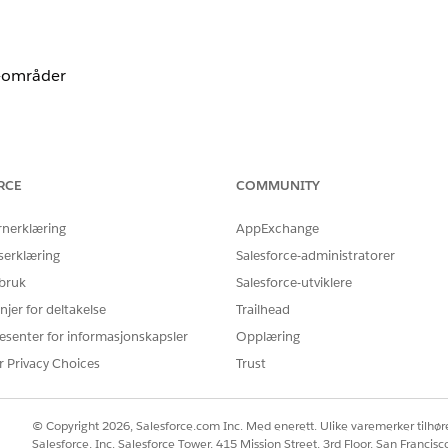
P-områder
P-adresseområder på siden Oppsett for nettverkstilgang, skriv
RCE
COMMUNITY
k på
Lagre
.
rnerklæring
AppExchange
serklæring
Salesforce-administratorer
 bruk
Salesforce-utviklere
njer for deltakelse
Trailhead
figurert
esenter for informasjonskapsler
Opplæring
r Privacy Choices
Trust
arerte IP-adresseområder i Salesforce-nettverkstilgang skaper
e pålogginger fra hvilket som helst sted eller nettverk globalt
betyr mangelen på IP-restriksjoner at hvis et passord komprom
© Copyright 2026, Salesforce.com Inc. Med enerett. Ulike varemerker tilhøre
angriper omgå "klarert nettverk"-laget og få tilgang til sensit
Salesforce, Inc. Salesforce Tower, 415 Mission Street, 3rd Floor, San Francis