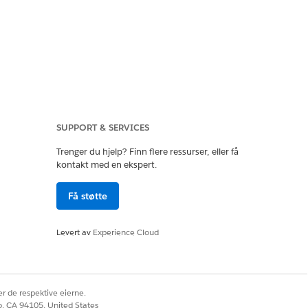
 inn en
og en
start-IP-adresse
SUPPORT & SERVICES
Trenger du hjelp? Finn flere ressurser, eller få
kontakt med en ekspert.
Få støtte
Levert av
Experience Cloud
 en betydelig sikkerhetssårbarhet
. Selv om Salesforce fremdeles
itteres via phishing eller
r de respektive eierne.
ive firmadata fra et uautorisert
co, CA 94105, United States