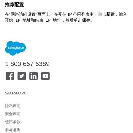
推荐配置
在“网络访问设置”页面上，在受信 IP 范围列表中，单击
新建
，输入
和
，然后单击
保存
。
开始 IP 地址
结束 IP 地址
控制概览
定义受信 IP 范围。
安全风险（如果未配置）
1-800-667-6389
无法在 Salesforce 网络访问中配置受信 IP 范围会允许用户尝试从
全局任何位置或网络登录，从而造成重大安全漏洞。虽然
Salesforce 仍然需要标准凭据，但缺乏 IP 限制意味着，如果密码通
过网络钓鱼或凭据填充被盗，攻击者可以绕过“受信网络”层，从未
经授权的外部环境访问敏感的公司数据。
SALESFORCE
威胁场景
隐私声明
主要威胁场景涉及凭据获取攻击，恶意行为者通过有针对性的网络
安全声明
钓鱼活动获取高权限用户的登录凭据。如果没有定义受信 IP 范围，
使用条款
攻击者可以从远程未经授权的位置（例如海外服务器或公共网络）
成功登录 Salesforce，绕过安全层，否则安全层会触发无法识别的
参与准则