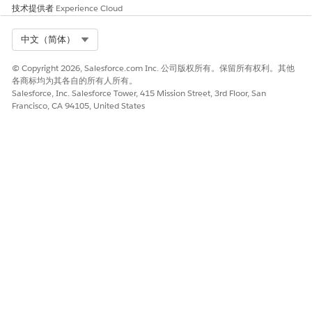
技术提供者
Experience Cloud
业务和集成注意事项
Select Org
中文（简体）
客户应评估与集成用户相关的 IP 地址。
© Copyright 2026, Salesforce.com Inc. 公司版权所有。保留所有权利。其他
各商标均为其各自的所有人所有。
建议的补救措施
Salesforce, Inc. Salesforce Tower, 415 Mission Street, 3rd Floor, San
考虑集成用户，以及连接到组织的已连接或外部应用程序网络。
Francisco, CA 94105, United States
安全健康审查指导
安全运行状况检查通过检查 IP 范围是否设置为受信 IP 地址的一部
分来识别网络设置。
另请参阅：
为您的组织设置受信 IP 范围
本文章是否解决您的问题？
请与我们共享您的想法，以便我们进行改进！