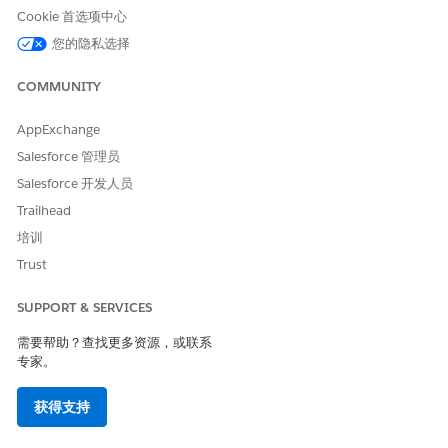
IP 的登录挑战。当进入时，攻击者可以导出敏感的客户数据，修改
Cookie 首选项中心
关键配置，或安装恶意的第三方集成。
您的隐私选择
估计的 CVSS 得分范围
COMMUNITY
关键 (9.0–10.0)。
AppExchange
风险影响注意事项
Salesforce 管理员
根据存储在平台中的敏感数据和可以访问数据的任何用户或集成用
Salesforce 开发人员
户。
Trailhead
培训
高风险
Trust
敏感数据存储在自定义字段中，没有额外的访问控制限制，并且免
除了 Salesforce 默认安全控制，例如强制设备激活。
SUPPORT & SERVICES
低风险或无风险
需要帮助？查找更多资源，或联系
专家。
当实施以下一项或多项时，此控制可视为低风险：
已配置 MFA
获得支持
单点注销已配置
IP 登录限制已在简档级别启用