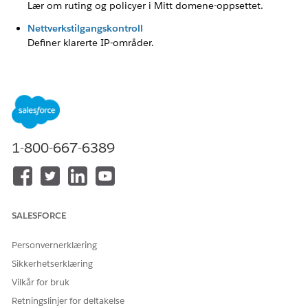
Lær om ruting og policyer i Mitt domene-oppsettet.
Nettverkstilgangskontroll
Definer klarerte IP-områder.
HJALP DENNE ARTIKKELEN MED Å LØSE PROBLEMET DITT?
La oss få vite det slik at vi kan forbedre!
1-800-667-6389
Ja
Nei
SALESFORCE
Personvernerklæring
Sikkerhetserklæring
Vilkår for bruk
Retningslinjer for deltakelse