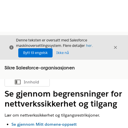
Denne teksten er oversatt med Salesforce
maskinoversettingssystem. Flere detaljer
her
.
Avslutt
Avslut
Avslutt
Bytt til engelsk
Ikke nå
Sikre Salesforce-organisasjonen
Innhold
Vis innholdsfortegnelse
Se gjennom begrensninger for
nettverkssikkerhet og tilgang
Lær om nettverkssikkerhet og tilgangsrestriksjoner.
Se gjennom Mitt domene-oppsett