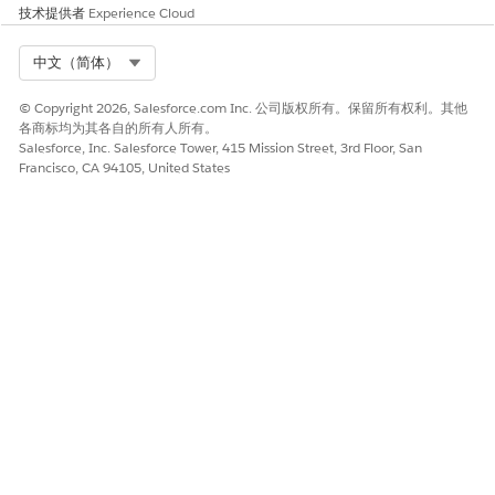
技术提供者
Experience Cloud
未经授权的位置使用激活链接。
低风险或无风险
Select Org
中文（简体）
为了最大限度地减少长时间激活链接的风险，组织应对所有新用户
© Copyright 2026, Salesforce.com Inc. 公司版权所有。保留所有权利。其他
强制执行多重身份验证 (MFA)，确保仅拦截的链接不足以在没有第
各商标均为其各自的所有人所有。
二个验证因素的情况下获得访问权限。
Salesforce, Inc. Salesforce Tower, 415 Mission Street, 3rd Floor, San
Francisco, CA 94105, United States
此外，在简档或组织级别实施登录 IP 范围会将激活过程限制为受信
任的公司网络，从而有效阻止远程威胁行为者使用从未授权位置盗
取的链接。
业务和集成注意事项
管理员应考虑访问该平台的用户数量及其公司内用户的环境。
建议的补救措施
为用户激活电子邮件定义链接到期时间。
安全健康审查指导
安全健康审查确认新用户欢迎电子邮件到期设置设置为 1 天。