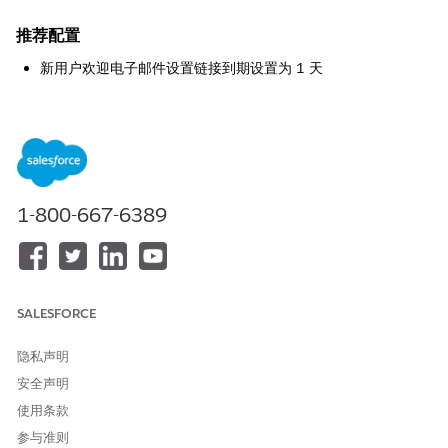
推荐配置
新用户欢迎电子邮件设置链接到期设置为 1 天
在“会话设置设置”页面上，在“新用户欢迎电子邮件设置”部分，将
链
接过期
设置为 1 天。
控制概览
欢迎电子邮件的 Salesforce“链接到期”设置是一个安全控件，它定
1-800-667-6389
义了新用户的激活链接保持活动的时间范围。通过限制此窗口，管
理员确保未使用或拦截的链接在短暂时间后变为无效，从而最大限
度地减少通过过时凭据未经授权访问帐户的风险。
安全风险（如果未配置）
SALESFORCE
如果没有对用户激活电子邮件的到期时间进行严格限制，如果“欢
迎”链接在发送后很长时间内被拦截或访问在被盗用的电子邮件
隐私声明
Inbox 中，则组织面临未经授权的帐户接管的风险会增加。此扩展
安全声明
的业务机会窗口允许威胁行为者激活客户并设置自己的凭据，绕过
使用条款
预期的安全窗口，并有可能在未被检测到的情况下进入 Salesforce
环境。
参与准则