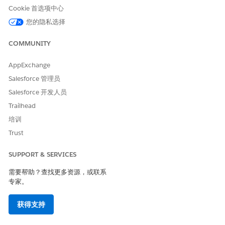
Cookie 首选项中心
威胁场景
您的隐私选择
威胁行为者可以访问用户的 Inbox，并发现由于没有严格的过期限
制，激活链接在几天或几周前发送。他们成功使用该链接设置自己
COMMUNITY
的凭据并劫持帐户，在实际用户（或您的安全团队）意识到问题之
前，在您的 Salesforce 环境中获得了合法的立足点。
AppExchange
Salesforce 管理员
估计的 CVSS 得分范围
Salesforce 开发人员
关键 (9.0–10.0)。
Trailhead
培训
风险影响注意事项
Trust
根据用户访问范围，风险增加。
SUPPORT & SERVICES
高风险
需要帮助？查找更多资源，或联系
由于初始登录缺乏多重身份验证 (MFA) 实施，激活链接寿命长的风
专家。
险大大增加，这使得拦截链接的攻击者仅通过单一因素获得完全访
问权限。
获得支持
此外，新用户的登录 IP 范围或受信网络限制的缺失会形成更广泛的
攻击面，因为没有地理或基于网络的障碍来阻止远程威胁行为者从