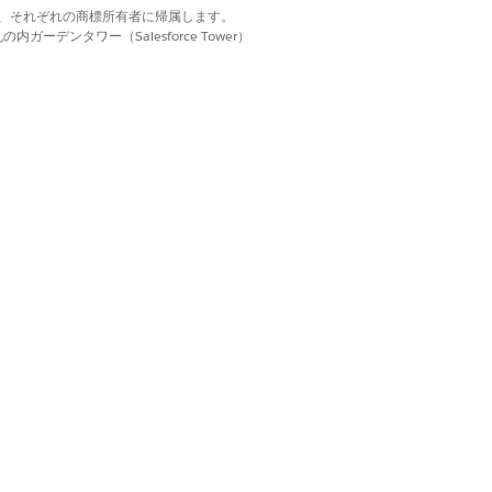
d. それぞれの商標は、それぞれの商標所有者に帰属します。
リアテキストペイロードや、安全でな
ーデンタワー（Salesforce Tower）
、機密トランザクションの詳細、承認
の乗っ取り、データプライバシー規制