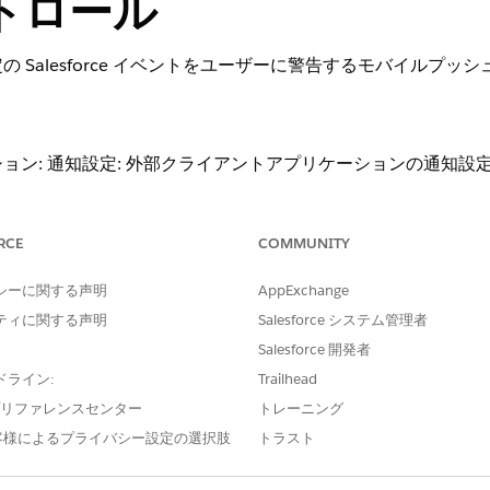
トロール
 Salesforce イベントをユーザーに警告するモバイルプ
ョン: 通知設定: 外部クライアントアプリケーションの通知設定
RCE
COMMUNITY
ョンの通知設定を定義します (ベータ)。
シーに関する声明
AppExchange
ティに関する声明
Salesforce システム管理者
Salesforce 開発者
ドライン:
Trailhead
を積極的に使用していない間に特定の Salesforce イベン
e プリファレンスセンター
トレーニング
すモバイルプッシュ通知の設定が容易になります。
客様によるプライバシー設定の選択肢
トラスト
ュリティリスク