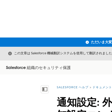
閉じる
この文章は Salesforce 機械翻訳システムを使用して翻訳されまし
Salesforce 組織のセキュリティ保護
SALESFORCE ヘルプ
ドキュメント
詳細情報:
目次を表示
通知設定: