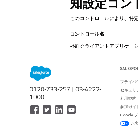
知設定コン
このコントロールにより、特定の
コントロール名
外部クライアントアプリケーシ
ンの通知設定
推奨設定
SALESFO
外部クライアントアプリケーシ
プライバ
0120-733-257 | 03-4222-
セキュリ
1000
制御の概要
利用規約
参加ガイ
この制御により、アプリケーション
Cooki
いてユーザーにアラートを出
お
設定されていない場合のセキ