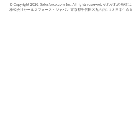
© Copyright 2026, Salesforce.com Inc. All rights reserve
シーがない場合、ロックされたデバイスの画面に表示されたク
株式会社セールスフォース・ジャパン 東京都千代田区丸の内1-1-3 日本生命丸の内ガ
された機密データが漏洩する可能性が高くなります。
物理的な認証を必要とせずに、デバイスのロック画面から直接
ンションを表示できました。
項
場合、機密情報の機密性が侵害され、ID の盗難、アカウント
あります。