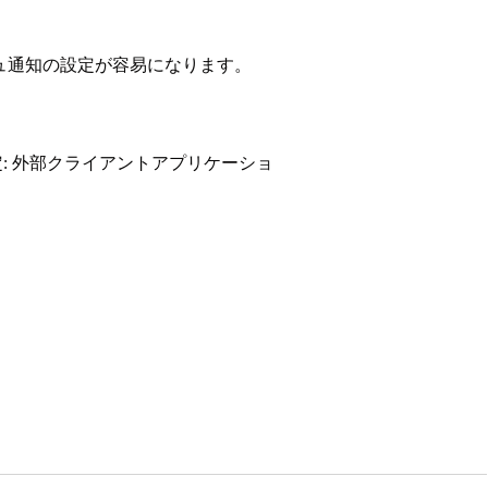
ッシュ通知の設定が容易になります。
: 外部クライアントアプリケーショ
ト (承認申請やメンションなど) につ