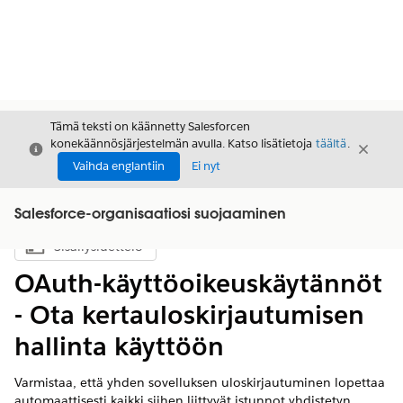
Tämä teksti on käännetty Salesforcen
konekäännösjärjestelmän avulla. Katso lisätietoja
täältä
.
Sulje
Sulje
Sulje
Vaihda englantiin
Ei nyt
Salesforce-organisaatiosi suojaaminen
Sisällysluettelo
Näytä sisällysluettelo
OAuth-käyttöoikeuskäytännöt
- Ota kertauloskirjautumisen
hallinta käyttöön
Varmistaa, että yhden sovelluksen uloskirjautuminen lopettaa
automaattisesti kaikki siihen liittyvät istunnot yhdistetyn