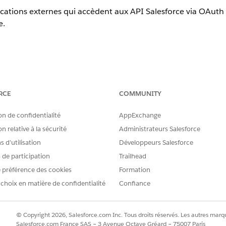
ications externes qui accèdent aux API Salesforce via OAuth r
e.
lication des restrictions IP
RCE
COMMUNITY
ications externes qui accèdent aux API Salesforce via OAuth r
on de confidentialité
AppExchange
e.
n relative à la sécurité
Administrateurs Salesforce
 d’utilisation
Développeurs Salesforce
s de participation
Trailhead
 préférence des cookies
Formation
 d'intégration d'accéder à l'interface utilisateur de Salesfor
s licences et des profils dédiés.
 choix en matière de confidentialité
Confiance
© Copyright 2026, Salesforce.com Inc. Tous droits réservés. Les autres marqu
Salesforce.com France SAS – 3 Avenue Octave Gréard – 75007 Paris