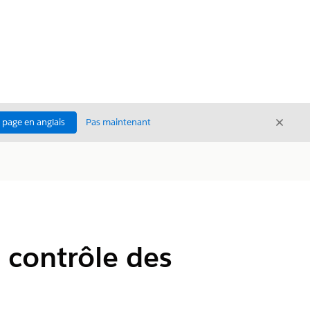
Ferme
a page en anglais
Pas maintenant
Fermer
e contrôle des