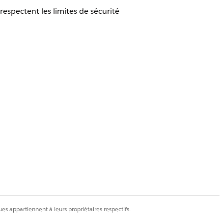
espectent les limites de sécurité
espectent les limites de sécurité
ce et limite leur portée à des
es appartiennent à leurs propriétaires respectifs.