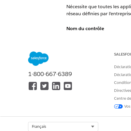
Nécessite que toutes les appl
réseau définies par l'entrepris
Nom du contrôle
Stratégies d'accès OAuth - App
Vue d'ensemble du contrôle
SALESFO
Nécessite que toutes les appl
Déclarati
1-800-667-6389
réseau définies par l'entrepris
Déclaratio
Conditions
Description
Directive
Centre de
Empêche les comptes de service
appels d'API spécifiques via de
Vos
Configuration recommandée
Select Org
Français