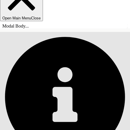
Open Main Menu
Close
Modal Body...
INHOUDSOPGAVE
Zoeken
Inhoudsopgave
weergeven
Inhoudsopgave