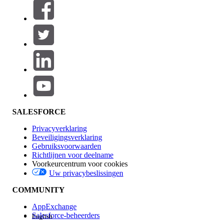
Filteren op (0)
FILTERS SELECTEREN
Productgebied
Toevoegen
Invloed op functies
SALESFORCE
Privacyverklaring
Beveiligingsverklaring
Gebruiksvoorwaarden
Richtlijnen voor deelname
Voorkeurcentrum voor cookies
Uw privacybeslissingen
Edition
COMMUNITY
AppExchange
Salesforce-beheerders
English