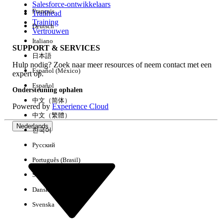
Salesforce-ontwikkelaars
Français
Trailhead
Ervaring
Training
Deutsch
Vertrouwen
Italiano
SUPPORT & SERVICES
日本語
Hulp nodig? Zoek naar meer resources of neem contact met een
Alles wissen
Gereed
Español (México)
expert op.
Español
Ondersteuning ophalen
中文（简体）
Powered by
Experience Cloud
中文（繁體）
Nederlands
한국어
Русский
Português (Brasil)
Suomi
Dansk
Svenska
Geen resultaten