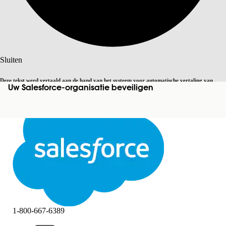
Zoeken
Sluiten
Deze tekst werd vertaald aan de hand van het systeem voor automatische vertaling van
Uw Salesforce-organisatie beveiligen
Overschakelen op Engels
Niet nu
Salesforce. U vindt
hier
meer details.
Sluiten
Sluiten
1-800-667-6389