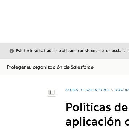
Cerrar
Este texto se ha traducido utilizando un sistema de traducción a
Proteger su organización de Salesforce
AYUDA DE SALESFORCE
DOCUM
Usted está aquí:
Mostrar índice de materias
Políticas d
aplicación 