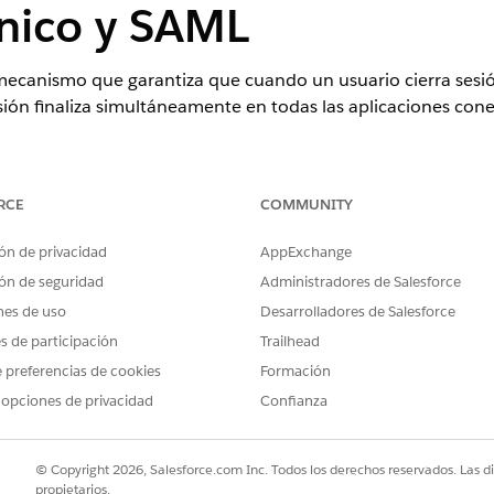
único y SAML
 mecanismo que garantiza que cuando un usuario cierra sesi
sión finaliza simultáneamente en todas las aplicaciones conec
 Configurar políticas de OAuth: Gestionar la URL de inicio pa
RCE
COMMUNITY
ón de privacidad
AppExchange
ón de seguridad
Administradores de Salesforce
nes de uso
Desarrolladores de Salesforce
es de participación
Trailhead
ol
 preferencias de cookies
Formación
 opciones de privacidad
Confianza
 mecanismo que garantiza que cuando un usuario cierra sesi
sión finaliza simultáneamente en todas las aplicaciones conec
© Copyright 2026, Salesforce.com Inc. Todos los derechos reservados. Las d
tá configurado
propietarios.