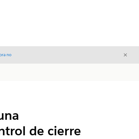
Cerrar
ora no
Cerrar
 una
ntrol de cierre