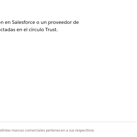
ón en Salesforce o un proveedor de
tadas en el círculo Trust.
ra aplicaciones cliente externas
ón en Salesforce o un proveedor de
tadas en el círculo Trust.
istintas marcas comerciales pertenecen a sus respectivos