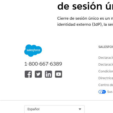
de sesión 
Cierre de sesión único es un
identidad externo (IdP), la se
Nombre de control
Aplicaciones cliente externas:
SALESFO
Declaraci
Configuración recomendada
1-800-667-6389
Declaraci
Active Cierre de sesión único.
Condicio
Directric
Descripción general de contr
Centro de
Sus
Cierre de sesión único es un
identidad externo (IdP), la se
Select Org
Español
Riesgo de seguridad si no es