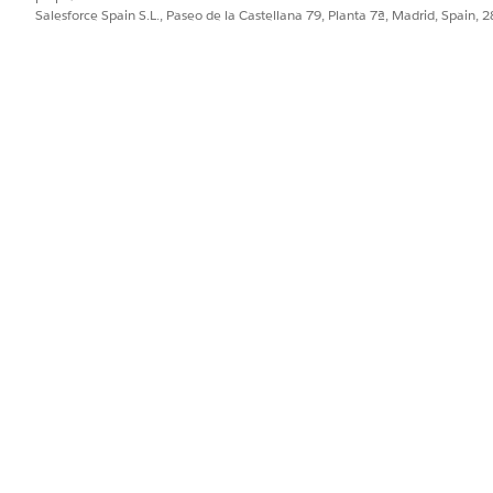
Salesforce Spain S.L., Paseo de la Castellana 79, Planta 7ª, Madrid, Spain, 
 usuario puede "cerrar sesión" en Salesforce pero dejar una se
a "sesión zombi" que permite el acceso no autorizado a quien 
rabajo compartido, un usuario hace clic en "Cierre sesión" en
r a entrar en el sistema sin contraseña porque la sesión de
CVSS estimado
acto del riesgo
la sesión conduce a un acceso no autorizado a los datos y a
 riesgo de "Amenazas internas" o de exposición accidental a