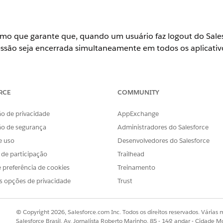
mo que garante que, quando um usuário faz logout do Sale
essão seja encerrada simultaneamente em todos os aplicativo
Configurar políticas do OAuth: Gerenciar o URL de início para
RCE
COMMUNITY
o de privacidade
AppExchange
ão de segurança
Administradores do Salesforce
e uso
Desenvolvedores do Salesforce
s de participação
Trailhead
 preferência de cookies
Treinamento
s opções de privacidade
Trust
mo que garante que, quando um usuário faz logout do Sale
essão seja encerrada simultaneamente em todos os aplicativo
© Copyright 2026, Salesforce.com Inc. Todos os direitos reservados. Várias m
onfigurado
Salesforce Brasil, Av. Jornalista Roberto Marinho, 85 - 14º andar - Cidade M