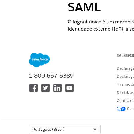
SAML
O logout único é um mecanis
identidade externo (IdP), a s
Nome do controle
Aplicativos cliente externos: 
SALESFO
Declaraçã
Configuração recomendada
1-800-667-6389
Declaraç
Habilite o logout único.
Termos d
Diretrize
Visão geral de controle
Centro de
Sua
O logout único é um mecanis
identidade externo (IdP), a s
Select Org
Português (Brasil)
Risco de segurança, se não c