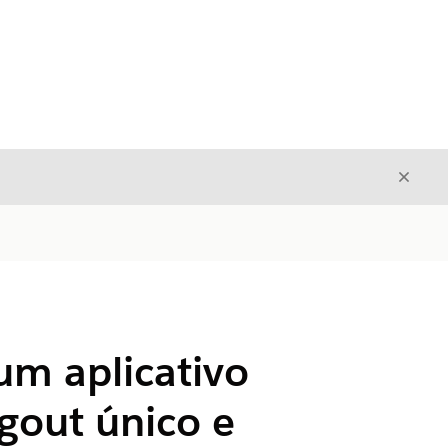
Fecha
Fechar
um aplicativo
ogout único e