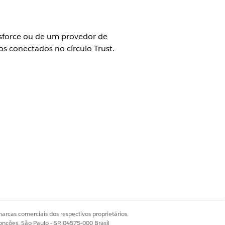
sforce ou de um provedor de
s conectados no círculo Trust.
 aplicativos cliente externos
sforce ou de um provedor de
s conectados no círculo Trust.
arcas comerciais dos respectivos proprietários.
onções, São Paulo - SP, 04575-000 Brasil