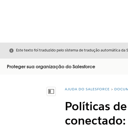
Fechar
Este texto foi traduzido pelo sistema de tradução automática da 
Proteger sua organização do Salesforce
AJUDA DO SALESFORCE
DOCUM
Você está aqui:
Mostrar índice
Políticas d
conectado: 