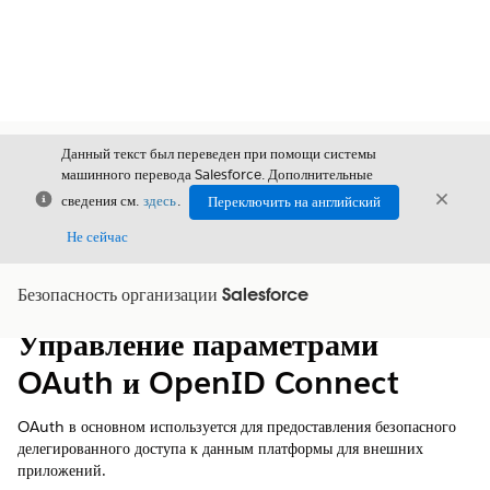
Данный текст был переведен при помощи системы
машинного перевода Salesforce. Дополнительные
Закрыть
Закры
сведения см.
здесь
.
Переключить на английский
Закрыт
Не сейчас
Безопасность организации Salesforce
Содержание
Показать содержание
Управление параметрами
OAuth и OpenID Connect
OAuth в основном используется для предоставления безопасного
делегированного доступа к данным платформы для внешних
приложений.