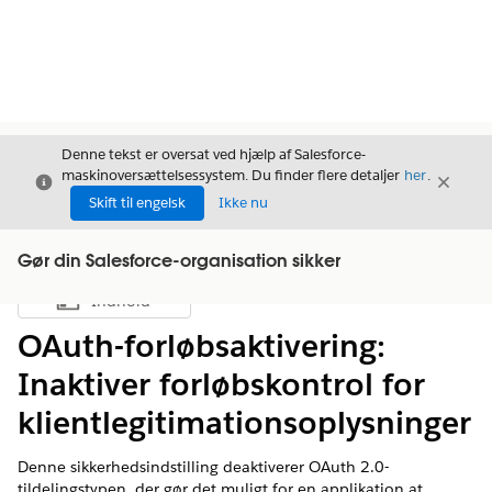
Denne tekst er oversat ved hjælp af Salesforce-
maskinoversættelsessystem. Du finder flere detaljer
her
.
Luk
Luk
Luk
Skift til engelsk
Ikke nu
Gør din Salesforce-organisation sikker
Indhold
Vis indholdsfortegnelse
OAuth-forløbsaktivering:
Inaktiver forløbskontrol for
klientlegitimationsoplysninger
Denne sikkerhedsindstilling deaktiverer OAuth 2.0-
tildelingstypen, der gør det muligt for en applikation at