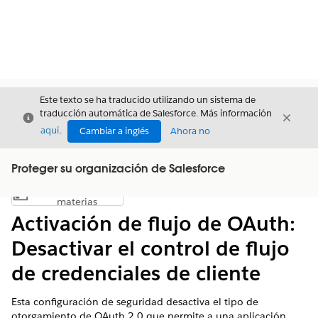
Este texto se ha traducido utilizando un sistema de
traducción automática de Salesforce. Más información
Cerrar
Cerrar
Cerrar
aquí
.
Cambiar a inglés
Ahora no
Proteger su organización de Salesforce
Índice de
Mostrar índice de materias
materias
Activación de flujo de OAuth:
Desactivar el control de flujo
de credenciales de cliente
Esta configuración de seguridad desactiva el tipo de
otorgamiento de OAuth 2.0 que permite a una aplicación