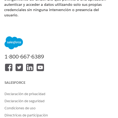
autenticar y acceder a datos utilizando solo sus propias
credenciales sin ninguna intervención o presencia del
usuario.
Nombre de control
Aplicaciones cliente externas: Activación de flujo de OAuth:
Desactivar flujo de credenciales de cliente
Configuración recomendada
1-800-667-6389
Desactive Flujo de credenciales de cliente.
Descripción general de control
Esta configuración de seguridad desactiva el tipo de
SALESFORCE
otorgamiento de OAuth 2.0 que permite a una aplicación
autenticar y acceder a datos utilizando solo sus propias
Declaración de privacidad
credenciales sin ninguna intervención o presencia del
Declaración de seguridad
usuario.
Condiciones de uso
Riesgo de seguridad si no está configurado
Directrices de participación