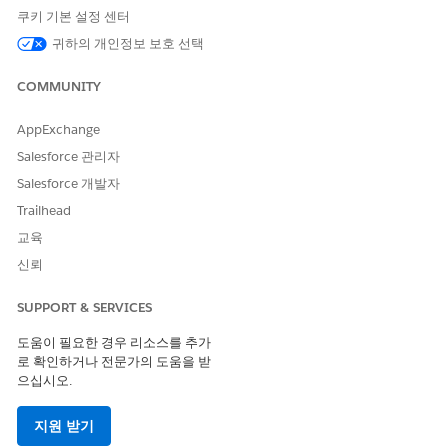
쿠키 기본 설정 센터
위협 시나리오
귀하의 개인정보 보호 선택
악의적인 작업자가 구성 파일에 저장된 일반 텍스트 클라이언트 암
COMMUNITY
호에 액세스하고 이를 사용하여 만료되지 않는 백그라운드 프로세
스를 통해 프로그래밍 방식으로 중요한 레코드를 추출합니다.
AppExchange
예상 CVSS 점수 범위
Salesforce 관리자
Salesforce 개발자
높음(7.0~8.9)
Trailhead
위험 영향 고려 사항
교육
개별 사용자 암호가 변경되었거나 계정이 비활성화된 경우에도 액
신뢰
세스가 활성 상태로 유지되므로 대기 중인 시스템 간 인증을 허용하
면 장기적인 데이터 위반이 발생할 가능성이 높아집니다.
SUPPORT & SERVICES
도움이 필요한 경우 리소스를 추가
고위험 시점
로 확인하거나 전문가의 도움을 받
연결된 통합 사용자에게 관리 권한 또는 여러 개체 전반의 모든 데
으십시오.
이터를 수정할 수 있는 기능이 부여된 경우
지원 받기
낮은 위험 시기