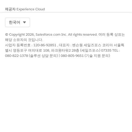
회사에서 특정 통합에 엄격한 IP 주소 필터링을 적용하고 인증 핸드
제공자
Experience Cloud
샷에 공유 암호 대신 인증서를 사용하는 경우
Select Org
한국어
비즈니스 및 통합 고려 사항
© Copyright 2026, Salesforce.com Inc. All rights reserved. 여러 등록 상표는
이 플로를 비활성화하면 사용자 중심 인가 프로세스를 지원하지 않
해당 소유자의 것입니다.
는 모든 자동 백엔드 통합, 예약된 데이터 동기화 또는 서버측 응용
사업자 등록번호 : 120-86-92851 , 대표자 : 벤슨웡 세일즈포스 코리아 서울특
프로그램이 즉시 중단됩니다.
별시 영등포구 여의대로 108, 파크원타워2 28층 (세일즈포스) 07335 TEL :
080-822-1378 (솔루션 상담 문의) | 080-805-9651 (기술 지원 문의)
권장 수정
외부 클라이언트 앱의 OAuth 설정으로 이동하여 클라이언트 자격
증명 플로의 확인란이 선택 취소되었는지 확인합니다.
보안 상태 검토 지침
보안 상태 검토는 정적, 비관심 자격 증명의 제거를 심층적인 방어
전략의 필수 단계로 식별하며, 뛰어난 가시성과 지속적인 확인을 제
공하는 대화형 또는 인증서 기반 인증 방법을 선호합니다.
다음 사항도 참조: